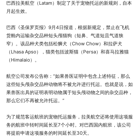
巴西拉美航空（Latam）制定了关于宠物托运的新规则，自本
月起生效。
巴西《圣保罗页报》9月4日报道，根据新规定，禁止在飞机
货舱内运输杂交品种短头颅猫狗（短鼻、气道短且气道狭
窄）。该品种犬类包括松狮犬（Chow Chow）和拉萨犬
（Lhasa Apso），猫类包括波斯猫（Persa）和喜马拉雅猫
（Himalaio）。
航空公司发布公告称：“如果兽医证明中包含上述特征，那么
这些短头颅杂交品种动物将不被允许进行托运。也就是说，如
果兽医出具的证明表明动物属于短头颅动物之间的杂交品种，
那么它们不再被允许托运。”
为了规范客运航班的宠物托运服务，拉美航空还将使用这项服
务的航班中转时间延长至7个小时。对巴西国内航班，该公司
将提前申请这项服务的时间延长至30天。