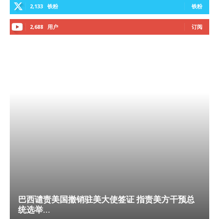
2,133
铁粉
铁粉
2,688
用户
订阅
巴西谴责美国撤销驻美大使签证 指责美方干预总
统选举...