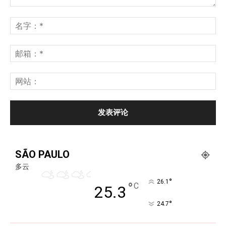
SÃO PAULO
多云
°
26.1
°
C
25.3
°
24.7