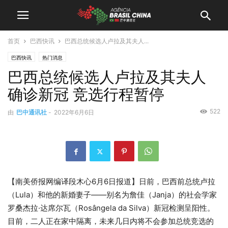
首页
巴西快讯
巴西总统候选人卢拉及其夫人...
巴西快讯
热门消息
巴西总统候选人卢拉及其夫人
确诊新冠 竞选行程暂停
522
由
巴中通讯社
-
2022年6月6日
【南美侨报网编译段木心6月6日报道】日前，巴西前总统卢拉
（Lula）和他的新婚妻子——别名为詹佳（Janja）的社会学家
罗桑杰拉·达席尔瓦（Rosângela da Silva）新冠检测呈阳性。
目前，二人正在家中隔离，未来几日内将不会参加总统竞选的