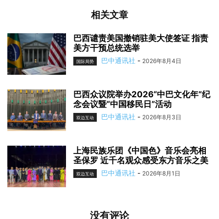
相关文章
巴西谴责美国撤销驻美大使签证 指责
美方干预总统选举
巴中通讯社
-
2026年8月4日
国际局势
巴西众议院举办2026“中巴文化年”纪
念会议暨“中国移民日”活动
巴中通讯社
-
2026年8月3日
双边互动
上海民族乐团《中国色》音乐会亮相
圣保罗 近千名观众感受东方音乐之美
巴中通讯社
-
2026年8月1日
双边互动
没有评论