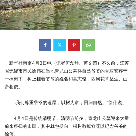
新华社南京4月3日电（记者何磊静、蒋文茜）不久前，江苏
省无锡市市民徐伟在当地青龙山公墓将自己爷爷的骨灰安葬于
一棵树下，树上挂着爷爷的姓名和墓志铭，四周花草丛生、山
峦相依。
“我们尊重爷爷的遗愿，以树为家，回归自然。”徐伟说。
4月4日是传统清明节。清明节前夕，青龙山公墓迎来大量
前来祭扫的市民，其中就包括向一棵树敬献鲜花以纪念爷爷的
徐伟。