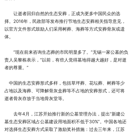
让逝者回归自然的生态安葬，正成为更多中国民众的选
择。2016年，民政部等发布推行节地生态安葬相关指导意见，
以官方文件形式鼓励人们采用树葬、海葬等方式安葬骨灰或遗
体。
“现在前来咨询生态葬的市民明显多了。”无锡一家公墓的负
责人吴黎栋表示，“以前，有些人觉得墓地得越大越好，是对逝
者的尊重。”
中国的生态安葬形式多样，包括草坪葬、花坛葬、树葬等少
占地以及海葬、可降解骨灰盒葬等不占地的安葬形式，还可将
逝者骨灰存放于当地骨灰堂等。
去年4月，江苏开始推行新的公墓管理办法，提出“新建公
墓生态安葬区域占公墓建设用地面积不低于30%”。中国各地还
对选择生态安葬方式采取了激励奖补措施：过去三年来，江苏