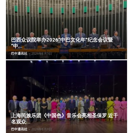
巴西众议院举办2026“中巴文化年”纪念会议暨
“中...
巴中通讯社
-
2026年8月3日
上海民族乐团《中国色》音乐会亮相圣保罗 近千
名观众...
巴中通讯社
-
2026年8月1日