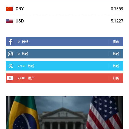
CNY
0.7589
USD
5.1227
0
粉丝
喜欢
0
铁粉
铁粉
2,133
铁粉
铁粉
2,688
用户
订阅