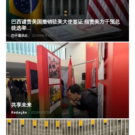
巴西谴责美国撤销驻美大使签证 指责美方干预总
统选举...
巴中通讯社
-
2026年8月4日
共享未来
Redação
-
2026年8月3日