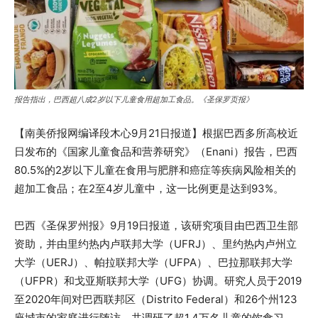
报告指出，巴西超八成2岁以下儿童食用超加工食品。《圣保罗页报》
【南美侨报网编译段木心9月21日报道】根据巴西多所高校近
日发布的《国家儿童食品和营养研究》（Enani）报告，巴西
80.5%的2岁以下儿童在食用与肥胖和癌症等疾病风险相关的
超加工食品；在2至4岁儿童中，这一比例更是达到93%。
巴西《圣保罗州报》9月19日报道，该研究项目由巴西卫生部
资助，并由里约热内卢联邦大学（UFRJ）、里约热内卢州立
大学（UERJ）、帕拉联邦大学（UFPA）、巴拉那联邦大学
（UFPR）和戈亚斯联邦大学（UFG）协调。研究人员于2019
至2020年间对巴西联邦区（Distrito Federal）和26个州123
座城市的家庭进行随访，共调研了超1.4万名儿童的饮食习