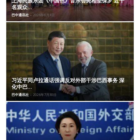
上海民族乐团《中国色》音乐会亮相圣保罗 近千
名观众...
巴中通讯社
-
2026年8月1日
习近平同卢拉通话强调反对外部干涉巴西事务 深
化中巴...
巴中通讯社
-
2026年7月30日