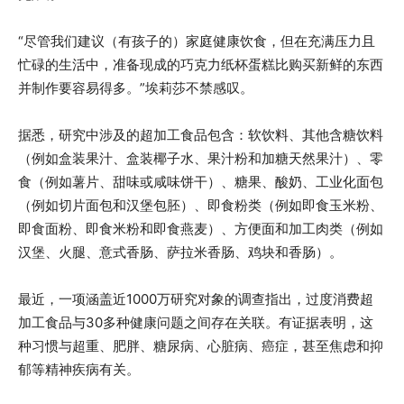
“尽管我们建议（有孩子的）家庭健康饮食，但在充满压力且
忙碌的生活中，准备现成的巧克力纸杯蛋糕比购买新鲜的东西
并制作要容易得多。”埃莉莎不禁感叹。
据悉，研究中涉及的超加工食品包含：软饮料、其他含糖饮料
（例如盒装果汁、盒装椰子水、果汁粉和加糖天然果汁）、零
食（例如薯片、甜味或咸味饼干）、糖果、酸奶、工业化面包
（例如切片面包和汉堡包胚）、即食粉类（例如即食玉米粉、
即食面粉、即食米粉和即食燕麦）、方便面和加工肉类（例如
汉堡、火腿、意式香肠、萨拉米香肠、鸡块和香肠）。
最近，一项涵盖近1000万研究对象的调查指出，过度消费超
加工食品与30多种健康问题之间存在关联。有证据表明，这
种习惯与超重、肥胖、糖尿病、心脏病、癌症，甚至焦虑和抑
郁等精神疾病有关。