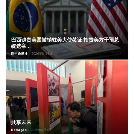
巴西谴责美国撤销驻美大使签证 指责美方干预总
统选举...
巴中通讯社
-
2026年8月4日
共享未来
Redação
-
2026年8月3日