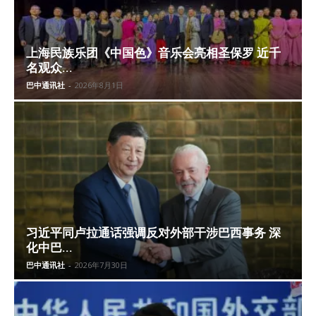
上海民族乐团《中国色》音乐会亮相圣保罗 近千
名观众...
巴中通讯社
-
2026年8月1日
习近平同卢拉通话强调反对外部干涉巴西事务 深
化中巴...
巴中通讯社
-
2026年7月30日