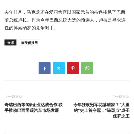
去年11月，马克龙还在爱丽舍宫以国家元首的待遇接见了巴西
前总统卢拉。作为今年巴西总统大选的预选人，卢拉是寻求连
任的博索纳罗的竞争对手。
来源
南美侨报网
上一篇文章
下一篇文章
奇瑞巴西等9家企业达成合作 联
今年狂欢冠军花落谁家？“大里
手推动巴西零碳汽车市场发展
约”史上首夺冠，“绿斑点”成圣
保罗之王