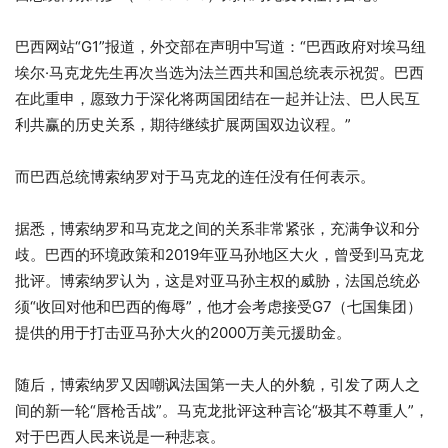
巴西网站“G1”报道，外交部在声明中写道：“巴西政府对埃马纽
埃尔·马克龙先生再次当选为法兰西共和国总统表示祝贺。巴西
在此重申，愿致力于深化将两国团结在一起并让法、巴人民互
利共赢的历史关系，期待继续扩展两国双边议程。”
而巴西总统博索纳罗对于马克龙的连任没有任何表示。
据悉，博索纳罗和马克龙之间的关系非常紧张，充满争议和分
歧。巴西的环境政策和2019年亚马孙地区大火，曾受到马克龙
批评。博索纳罗认为，这是对亚马孙主权的威胁，法国总统必
须“收回对他和巴西的侮辱”，他才会考虑接受G7（七国集团）
提供的用于打击亚马孙大火的2000万美元援助金。
随后，博索纳罗又因嘲讽法国第一夫人的外貌，引发了两人之
间的新一轮“唇枪舌战”。马克龙批评这种言论“极其不尊重人”，
对于巴西人民来说是一种悲哀。