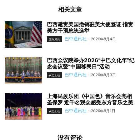
相关文章
巴西谴责美国撤销驻美大使签证 指责
美方干预总统选举
巴中通讯社
-
2026年8月4日
国际局势
巴西众议院举办2026“中巴文化年”纪
念会议暨“中国移民日”活动
巴中通讯社
-
2026年8月3日
双边互动
上海民族乐团《中国色》音乐会亮相
圣保罗 近千名观众感受东方音乐之美
巴中通讯社
-
2026年8月1日
双边互动
没有评论