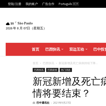
登陆/注册
我的账户
广告合作
Português 🇧🇷
21
C
São Paulo
2026 年 8 月 07日（星期五）
首页
巴西快讯
双边互动
巴中投
首页
巴西快讯
新冠新增及死亡病例持续下降...
巴西快讯
巴西疫情
热门消息
新冠新增及死亡
情将要结束？
由
巴中通讯社
-
2021年9月27日