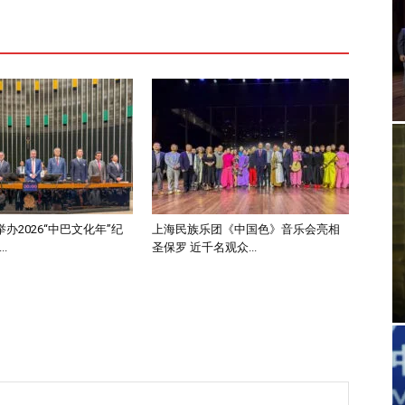
办2026“中巴文化年”纪
上海民族乐团《中国色》音乐会亮相
.
圣保罗 近千名观众...