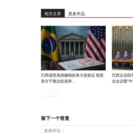
相关文章
更多作品
巴西谴责美国撤销驻美大使签证 指责
巴西众议院举
美方干预总统选举...
念会议暨“中..
留下一个答复