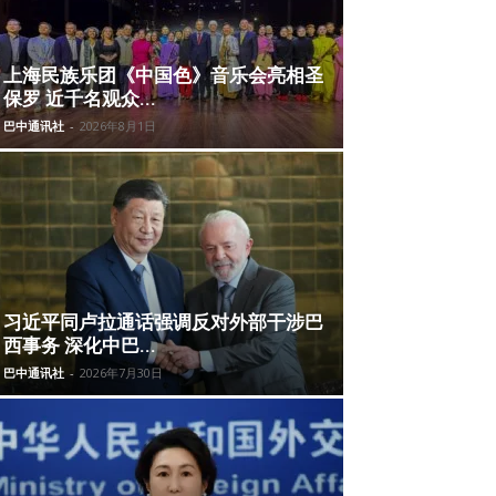
上海民族乐团《中国色》音乐会亮相圣
保罗 近千名观众...
巴中通讯社
-
2026年8月1日
习近平同卢拉通话强调反对外部干涉巴
西事务 深化中巴...
巴中通讯社
-
2026年7月30日