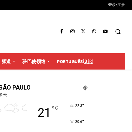
登录/注册
频道
驻巴使领馆
PORTUGUÊS 🇧🇷
SÃO PAULO
多云
°
22.3
°
C
21
°
20.6