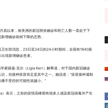
年6月底以来，南美洲的新冠肺炎确诊和死亡人数一直处于下
现新增确诊病例下降的态势。
据巴西卫生部消息，23日至24日的24小时期间，全国有1840座
市未出现新增确诊患者。
学家丽嘉·克尔（Lígia Kerr）解释道，对于国内新冠确诊
共识，但接种疫苗肯定是其中之一。她说道：“疫苗接种遏制
播不受控的可能性就越小。”
arbosa）表示，之前的疫情高峰期有很多人感染新冠病毒并产生