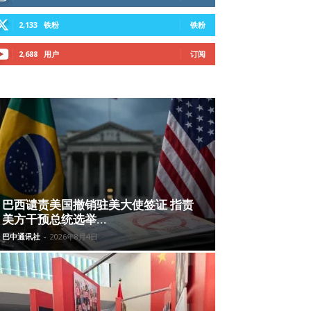
2,133
铁粉
铁粉
2,688
用户
订阅
巴西谴责美国撤销驻美大使签证 指责
美方干预总统选举...
巴中通讯社
-
2026年8月4日