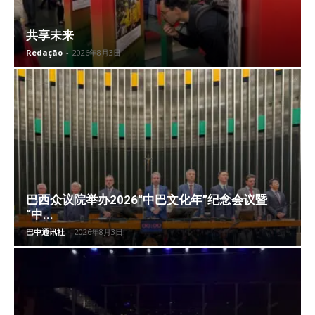
共享未来
Redação
-
2026年8月3日
巴西众议院举办2026“中巴文化年”纪念会议暨
“中...
巴中通讯社
-
2026年8月3日