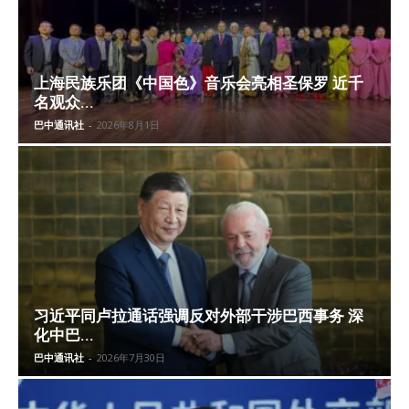
上海民族乐团《中国色》音乐会亮相圣保罗 近千
名观众...
巴中通讯社
-
2026年8月1日
习近平同卢拉通话强调反对外部干涉巴西事务 深
化中巴...
巴中通讯社
-
2026年7月30日