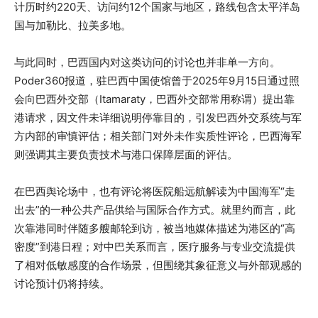
计历时约220天、访问约12个国家与地区，路线包含太平洋岛
国与加勒比、拉美多地。
与此同时，巴西国内对这类访问的讨论也并非单一方向。
Poder360报道，驻巴西中国使馆曾于2025年9月15日通过照
会向巴西外交部（Itamaraty，巴西外交部常用称谓）提出靠
港请求，因文件未详细说明停靠目的，引发巴西外交系统与军
方内部的审慎评估；相关部门对外未作实质性评论，巴西海军
则强调其主要负责技术与港口保障层面的评估。
在巴西舆论场中，也有评论将医院船远航解读为中国海军“走
出去”的一种公共产品供给与国际合作方式。就里约而言，此
次靠港同时伴随多艘邮轮到访，被当地媒体描述为港区的“高
密度”到港日程；对中巴关系而言，医疗服务与专业交流提供
了相对低敏感度的合作场景，但围绕其象征意义与外部观感的
讨论预计仍将持续。