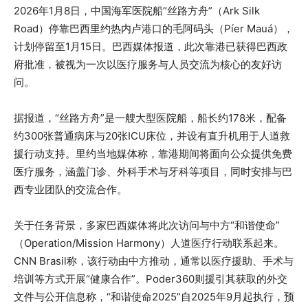
2026年1月8日，中国海军医院船“丝路方舟”（Ark Silk
Road）停靠巴西里约热内卢港口的毛阿码头（Píer Mauá），
计划停留至1月15日。巴西媒体报道，此次靠港已获得巴西政
府批准，被视为一次以医疗服务与人员交流为核心的友好访
问。
据报道，“丝路方舟”是一艘大型医院船，船长约178米，配备
约300张普通病床与20张ICU床位，并设有直升机用于人道救
援行动支持。里约当地媒体称，靠港期间将面向公众提供免费
医疗服务，涵盖门诊、外科手术与牙科等项目，同时安排与巴
西专业团队的交流合作。
关于任务背景，多家巴西媒体将此次访问与中方“和谐使命”
（Operation/Mission Harmony）人道医疗行动联系起来。
CNN Brasil称，该行动由中方推动，通常以医疗援助、手术与
培训等方式开展“健康合作”。Poder360则援引其获取的外交
文件与公开信息称，“和谐使命2025”自2025年9月起执行，预