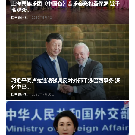
上海民族乐团《中国色》音乐会亮相圣保罗 近千
名观众...
巴中通讯社
-
2026年8月1日
习近平同卢拉通话强调反对外部干涉巴西事务 深
化中巴...
巴中通讯社
-
2026年7月30日