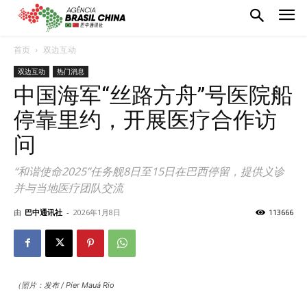
首页
双边互动
双边互动
热门消息
中国海军“丝路方舟”号医院船
停靠里约，开展医疗合作访
问
“和谐使命2025”任务舰8日至15日在巴西停留，提供义诊
并与当地医疗团队交流
由
巴中通讯社
-
2026年1月8日
113666
（照片：发布 / Píer Mauá Rio