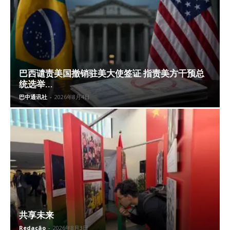
巴西谴责美国撤销驻美大使签证 指责美方干预总
统选举...
巴中通讯社
-
2026年8月4日
共享未来
Redação
-
2026年8月3日