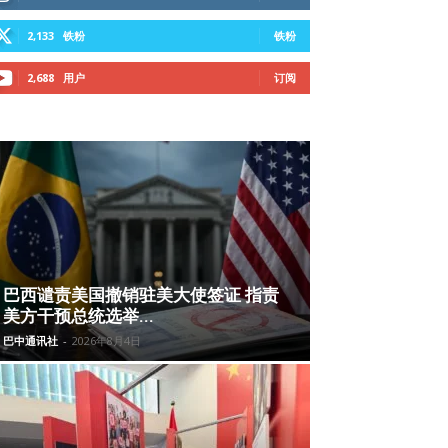
2,133
铁粉
铁粉
2,688
用户
订阅
巴西谴责美国撤销驻美大使签证 指责
美方干预总统选举...
巴中通讯社
-
2026年8月4日