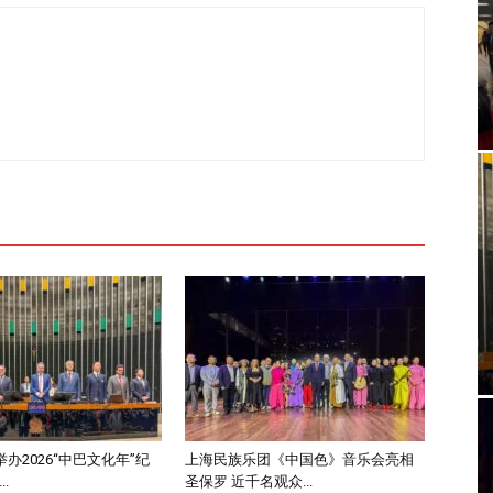
办2026“中巴文化年”纪
上海民族乐团《中国色》音乐会亮相
.
圣保罗 近千名观众...