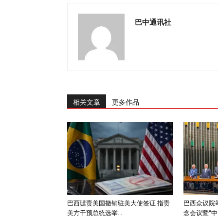
巴中通讯社
相关文章
更多作品
巴西谴责美国撤销驻美大使签证 指责
巴西众议院举
美方干预总统选举...
念会议暨“中..