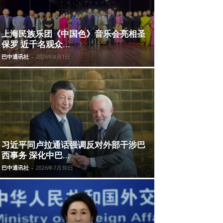
上海民族乐团《中国色》音乐会亮相圣
保罗 近千名观众...
巴中通讯社
-
2026年8月1日
习近平同卢拉通话强调反对外部干涉巴
西事务 深化中巴...
巴中通讯社
-
2026年7月30日