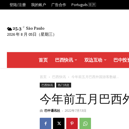
登陆/注册
我的账户
广告合作
Português 🇧🇷
25.3
C
São Paulo
2026 年 8 月 05日（星期三）
首页
巴西快讯
双边互动
巴中投
首页
巴西快讯
今年前五月巴西外国游客数破...
巴西快讯
热门消息
今年前五月巴西
由
巴中通讯社
-
2022年7月13日