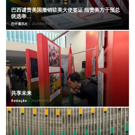
巴西谴责美国撤销驻美大使签证 指责美方干预总
统选举...
巴中通讯社
-
2026年8月4日
共享未来
Redação
-
2026年8月3日