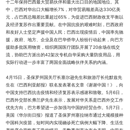
十二年保持巴西最大贸易伙伴和最大出口目的地国地位。其
中，巴西对华出口大幅增长7%，对华贸易顺差高达330亿美
元，占巴西总顺差比重超过65%，为促进巴西财政收支平衡以
及经济复苏作出重要贡献。在中国抗疫的艰难时刻，巴西政府
和友好人士坚定声援中国人民；巴西出现疫情后，中国率先驰
援，政府、地方、企业及在巴华侨华人纷纷行动起来，向巴方
援助多批医用物资，组织两国医疗团队开展了20余场在线交
流，协助巴方派出的42架次专机自华采购大量防疫用品，用
实际行动进一步丰富了两国全面战略伙伴关系的内涵。
4月15日，圣保罗州国关厅长塞尔逊先生和旅游厅长伦默兹先
生在《巴西利亚邮报》联名发表署名文章《谢谢中国！》，向
中国支持巴西抗击疫情和经济复苏表示感谢和致敬。5月6日，
巴西外交部长弗兰萨先生表示，发展对华关系是巴西外交工作
优先方向，巴方希望进一步加强与中国的经贸合作。5月7日，
美国《华尔街日报》报道了圣保罗州塞拉纳市通过大规模接种
中国科兴疫苗，短时间内实现确诊死亡病例大幅下降、生活生