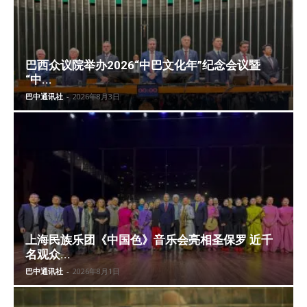
巴西众议院举办2026“中巴文化年”纪念会议暨
“中...
巴中通讯社
-
2026年8月3日
上海民族乐团《中国色》音乐会亮相圣保罗 近千
名观众...
巴中通讯社
-
2026年8月1日