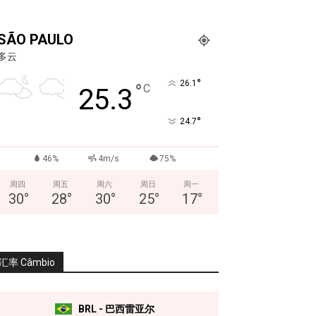
SÃO PAULO
多云
°
26.1
°
C
25.3
°
24.7
46%
4m/s
75%
周四
周五
周六
周日
周一
30
°
28
°
30
°
25
°
17
°
汇率 Câmbio
BRL - 巴西雷亚尔