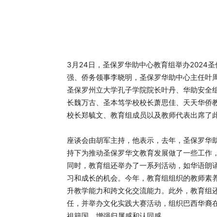
3月24日，圣保罗华助中心教育组举办202
强、侨务领事李晓明，圣保罗华助中心主任叶周
圣保罗州立大学孔子学院院长叶丹、华助安全
长魏万古、圣本笃学校校长萧思佳、天天华侨
校长郑毓文、教育组成员以及教师代表出席了
座谈会由胡军主持，他表示，去年，圣保罗华
持下为推动圣保罗华文教育发展做了一些工作
同时，教育组还举办了一系列活动，如华语朗
习和成长的机会。今年，教育组组织的教师素
升教学能力和跨文化交流能力。此外，教育组
任，并举办文化实践大赛活动，组织巴西华裔
祖籍国，增强归属感和认同感。