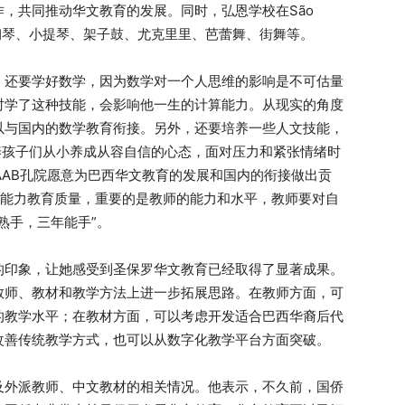
，共同推动华文教育的发展。同时，弘恩学校在São
括钢琴、小提琴、架子鼓、尤克里里、芭蕾舞、街舞等。
，还要学好数学，因为数学对一个人思维的影响是不可估量
时学了这种技能，会影响他一生的计算能力。从现实的角度
以与国内的数学教育衔接。另外，还要培养一些人文技能，
养孩子们从小养成从容自信的心态，面对压力和紧张情绪时
FAAB孔院愿意为巴西华文教育的发展和国内的衔接做出贡
交能力教育质量，重要的是教师的能力和水平，教师要对自
熟手，三年能手”。
的印象，让她感受到圣保罗华文教育已经取得了显著成果。
教师、教材和教学方法上进一步拓展思路。在教师方面，可
的教学水平；在教材方面，可以考虑开发适合巴西华裔后代
改善传统教学方式，也可以从数字化教学平台方面突破。
及外派教师、中文教材的相关情况。他表示，不久前，国侨