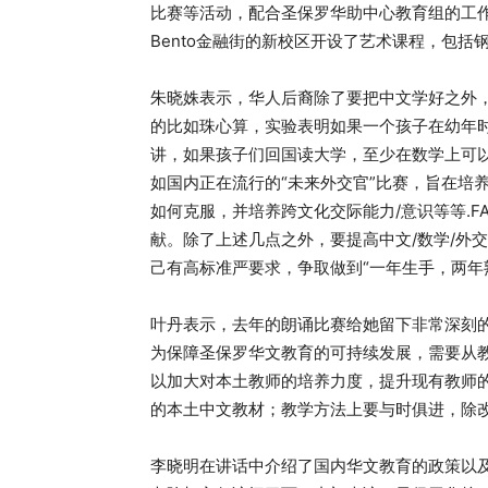
比赛等活动，配合圣保罗华助中心教育组的工作
Bento金融街的新校区开设了艺术课程，包
朱晓姝表示，华人后裔除了要把中文学好之外
的比如珠心算，实验表明如果一个孩子在幼年
讲，如果孩子们回国读大学，至少在数学上可
如国内正在流行的“未来外交官”比赛，旨在培
如何克服，并培养跨文化交际能力/意识等等.
献。除了上述几点之外，要提高中文/数学/外
己有高标准严要求，争取做到“一年生手，两年
叶丹表示，去年的朗诵比赛给她留下非常深刻
为保障圣保罗华文教育的可持续发展，需要从
以加大对本土教师的培养力度，提升现有教师
的本土中文教材；教学方法上要与时俱进，除
李晓明在讲话中介绍了国内华文教育的政策以