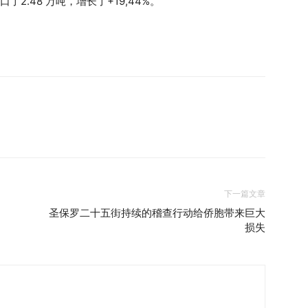
l出口了2.48 万吨，增长了+19,44%。
下一篇文章
圣保罗二十五街持续的稽查行动给侨胞带来巨大
损失