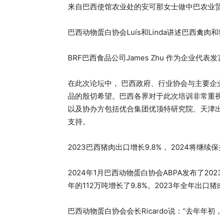
来自巴西使馆农业处的安可那女士做中巴农业
巴西动物蛋白协会Luís和Linda讲述巴西禽
BRF巴西食品公司James Zhu 作为企业代表发
在此次论坛中， 巴西政府、行业协会与主要
品的殷切希望。巴西各界对于此次培训非常重
以及协办方包括优合集团优顶特研究院、天津
支持。
2023巴西猪肉出口增长9.8%， 2024将继续
2024年1月巴西动物蛋白协会ABPA发布了202
年的112万吨增长了9.8%。2023年全年出口猪肉
巴西动物蛋白协会会长Ricardo说：“去年年