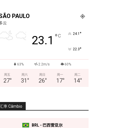
SÃO PAULO
多云
°
24.1
°
C
23.1
°
22.3
63%
2.2m/s
60%
周五
周六
周日
周一
周二
27
°
31
°
26
°
17
°
14
°
汇率 Câmbio
BRL - 巴西雷亚尔