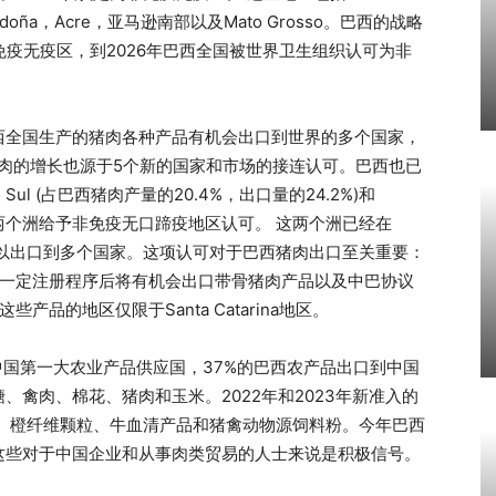
ul，Rondoña，Acre，亚马逊南部以及Mato Grosso。巴西的战略
免疫无疫区，到2026年巴西全国被世界卫生组织认可为非
西全国生产的猪肉各种产品有机会出口到世界的多个国家，
猪肉的增长也源于5个新的国家和市场的接连认可。巴西也已
 Sul (占巴西猪肉产量的20.4%，出口量的24.2%)和
.3%) 两个洲给予非免疫无口蹄疫地区认可。 这两个洲已经在
可以出口到多个国家。这项认可对于巴西猪肉出口至关重要：
过一定注册程序后将有机会出口带骨猪肉产品以及中巴协议
品的地区仅限于Santa Catarina地区。
中国第一大农业产品供应国，37%的巴西农产品出口到中国
禽肉、棉花、猪肉和玉米。2022年和2023年新准入的
、 橙纤维颗粒、牛血清产品和猪禽动物源饲料粉。今年巴西
这些对于中国企业和从事肉类贸易的人士来说是积极信号。