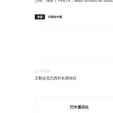
万吨，增长了+44,1%；Mato Grosso do Su
来源
巴西在中国
上一篇文章
王毅会见巴西外长维埃拉
巴中通讯社