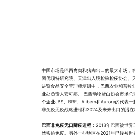
中国市场是巴西禽肉和猪肉出口的最大市场，在2
团优顶特研究院、天津出入境检验检疫协会、
讲暨食品安全管理师培训中，巴西农业和畜牧业部动
业处负责人安可那、 巴西动物蛋白协会市场总监Luí
个企业JBS、BRF、Alibem和Aurora
非免疫无疫战略进程和2024及未来出口的潜
巴西非免疫无口蹄疫进程：
2018年巴西被世
然实施免疫。另外一些地区在2021年已经被世