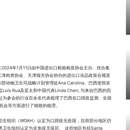
024年1月11日由中国进出口检验检疫协会主办、优合集
天津肉类协会、天津报关协会协办的进出口冻品政策合规宣
物卫生司战略计划管理处Ana Carolina、巴西使馆农
s Rua及亚太和中国代表Linda Chen; 与来自巴西的四
的代表一起为参会的行业百余名代表梳理了巴西在口蹄疫监测、全国
在机会等方面进行了细致的梳理。
界卫生组织（WOAH）认定为口蹄疫无疫国，目前部分地区仍
界卫生组织认定为非免疫无疫区。 这些地区包括Santa