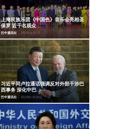
上海民族乐团《中国色》音乐会亮相圣
保罗 近千名观众...
巴中通讯社
-
2026年8月1日
习近平同卢拉通话强调反对外部干涉巴
西事务 深化中巴...
巴中通讯社
-
2026年7月30日