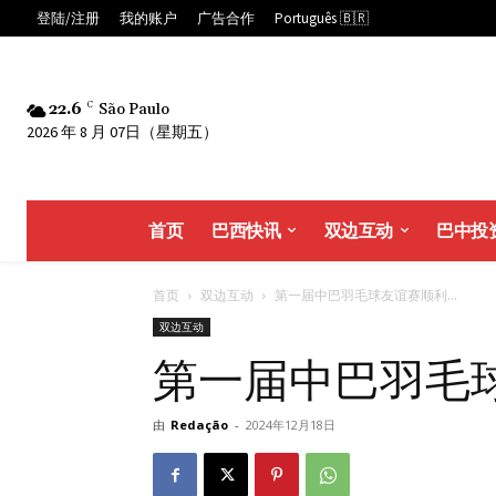
登陆/注册
我的账户
广告合作
Português 🇧🇷
22.6
C
São Paulo
2026 年 8 月 07日（星期五）
首页
巴西快讯
双边互动
巴中投
首页
双边互动
第一届中巴羽毛球友谊赛顺利...
双边互动
第一届中巴羽毛
由
Redação
-
2024年12月18日