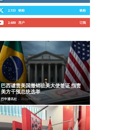
2,133
铁粉
铁粉
2,688
用户
订阅
巴西谴责美国撤销驻美大使签证 指责
美方干预总统选举...
巴中通讯社
-
2026年8月4日