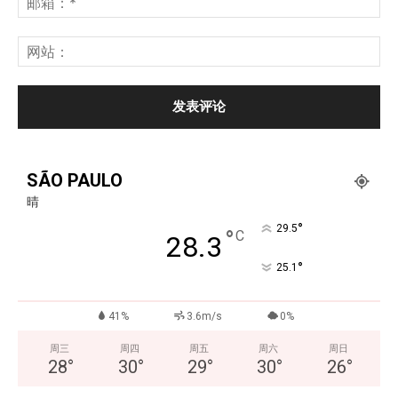
SÃO PAULO
晴
°
29.5
°
C
28.3
°
25.1
41%
3.6m/s
0%
周三
周四
周五
周六
周日
28
°
30
°
29
°
30
°
26
°