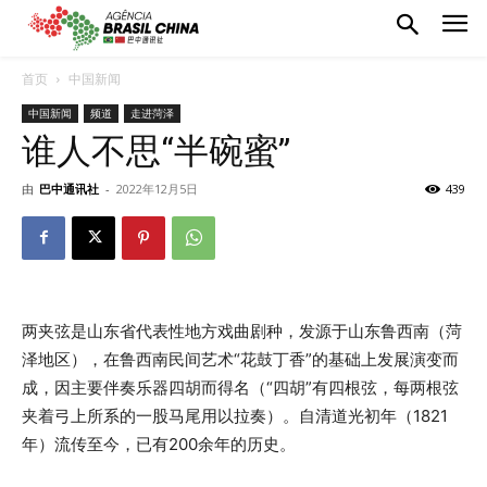
首页
中国新闻
中国新闻
频道
走进菏泽
谁人不思“半碗蜜”
由
巴中通讯社
-
2022年12月5日
439
两夹弦是山东省代表性地方戏曲剧种，发源于山东鲁西南（菏
泽地区），在鲁西南民间艺术“花鼓丁香”的基础上发展演变而
成，因主要伴奏乐器四胡而得名（“四胡”有四根弦，每两根弦
夹着弓上所系的一股马尾用以拉奏）。自清道光初年（1821
年）流传至今，已有200余年的历史。