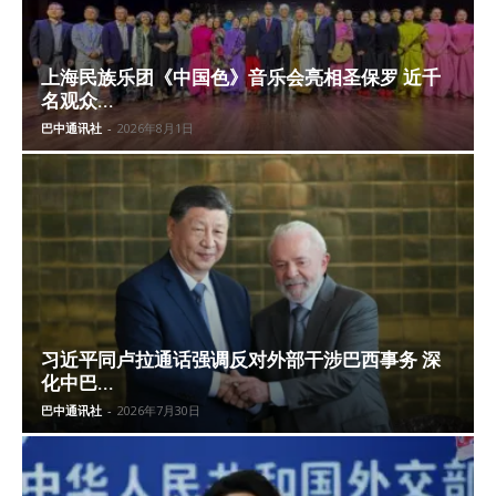
上海民族乐团《中国色》音乐会亮相圣保罗 近千
名观众...
巴中通讯社
-
2026年8月1日
习近平同卢拉通话强调反对外部干涉巴西事务 深
化中巴...
巴中通讯社
-
2026年7月30日