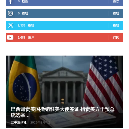
0
粉丝
喜欢
0
铁粉
铁粉
2,133
铁粉
铁粉
2,688
用户
订阅
巴西谴责美国撤销驻美大使签证 指责美方干预总
统选举...
巴中通讯社
-
2026年8月4日