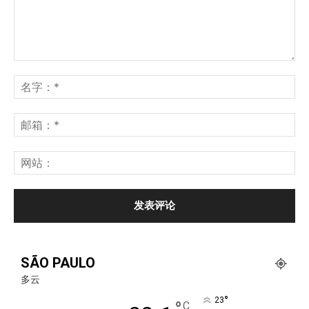
SÃO PAULO
多云
°
23
C