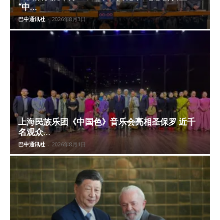
“中...
巴中通讯社
-
2026年8月3日
上海民族乐团《中国色》音乐会亮相圣保罗 近千
名观众...
巴中通讯社
-
2026年8月1日