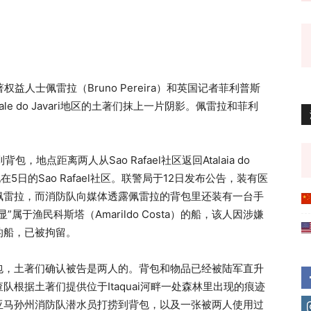
益人士佩雷拉（Bruno Pereira）和英国记者菲利普斯
Vale do Javari地区的土著们抹上一片阴影。佩雷拉和菲利
，地点距离两人从Sao Rafael社区返回Atalaia do
5日的Sao Rafael社区。联警局于12日发布公告，装有医
佩雷拉，而消防队向媒体透露佩雷拉的背包里还装有一台手
于渔民科斯塔（Amarildo Costa）的船，该人因涉嫌
的船，已被拘留。
包，土著们确认被告是两人的。背包和物品已经被陆军直升
根据土著们提供位于Itaquai河畔一处森林里出现的痕迹
亚马孙州消防队潜水员打捞到背包，以及一张被两人使用过