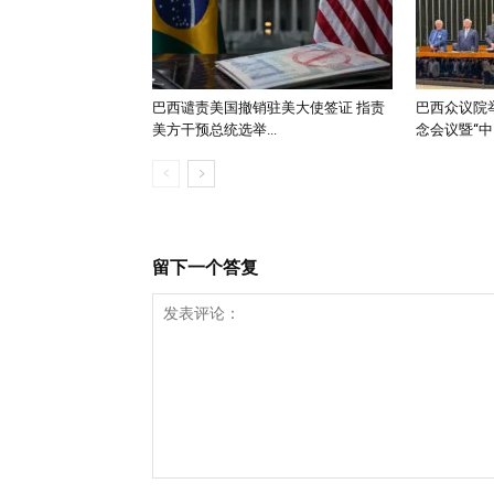
巴西谴责美国撤销驻美大使签证 指责
巴西众议院举
美方干预总统选举...
念会议暨“中..
留下一个答复