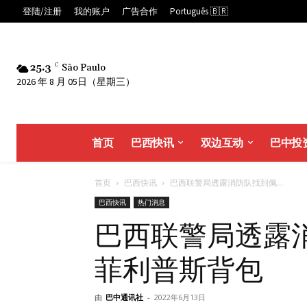
登陆/注册
我的账户
广告合作
Português 🇧🇷
25.3
C
São Paulo
2026 年 8 月 05日（星期三）
首页
巴西快讯
双边互动
巴中投
首页
巴西快讯
巴西联警局透露消防队找到佩...
巴西快讯
热门消息
巴西联警局透露
菲利普斯背包
由
巴中通讯社
-
2022年6月13日