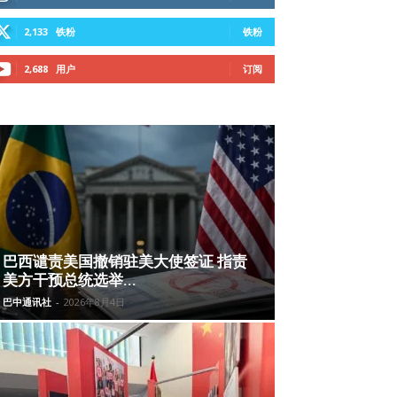
2,133
铁粉
铁粉
2,688
用户
订阅
巴西谴责美国撤销驻美大使签证 指责
美方干预总统选举...
巴中通讯社
-
2026年8月4日