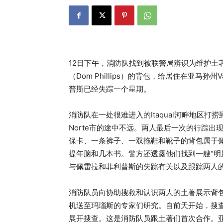
12日下午，消防队找到被联警局辨识为维护土著权
（Dom Phillips）的背包，给居住在亚马孙州
普斯已经失踪一个星期。
消防队在一处很难进入的Itaquai河畔地区打捞到背包
Norte市的途中不远。两人最后一次的行踪出现在
保卡、一条裤子、一双拖鞋和靴子的背包属于
提年脑和几本书。警方还透露他们找到一艘“明显”属
与佩雷拉和菲利普斯的失踪有关以及跟踪两人
消防队员向协助搜救和认识两人的土著展示背
机送至玛瑙斯的专家们研究。自前天开始，搜查队
展开搜查。这是消防队员跟土著们首次合作。