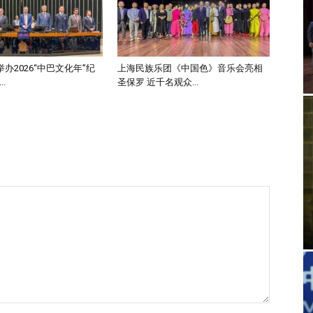
办2026“中巴文化年”纪
上海民族乐团《中国色》音乐会亮相
.
圣保罗 近千名观众...