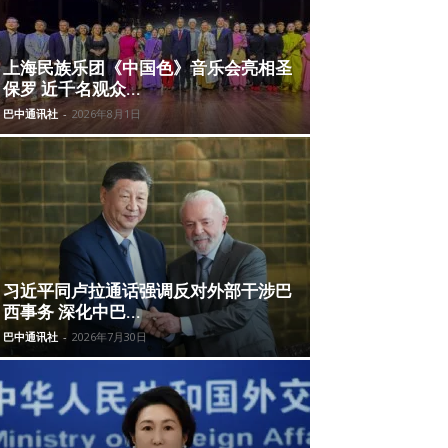
上海民族乐团《中国色》音乐会亮相圣
保罗 近千名观众...
巴中通讯社
-
2026年8月1日
习近平同卢拉通话强调反对外部干涉巴
西事务 深化中巴...
巴中通讯社
-
2026年7月30日