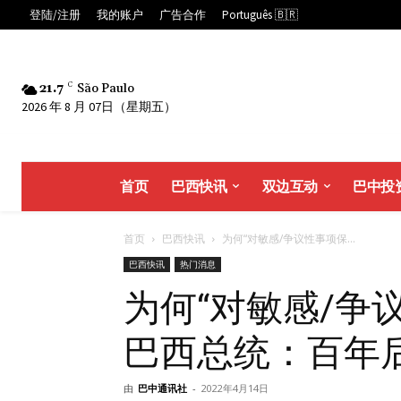
登陆/注册
我的账户
广告合作
Português 🇧🇷
21.7
C
São Paulo
2026 年 8 月 07日（星期五）
首页
巴西快讯
双边互动
巴中投
首页
巴西快讯
为何“对敏感/争议性事项保...
巴西快讯
热门消息
为何“对敏感/争
巴西总统：百年
由
巴中通讯社
-
2022年4月14日