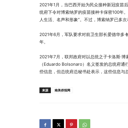
2021年1月，当巴西开始为民众接种新冠疫苗后
统府下令对博索纳罗的疫苗接种卡保密100年
人生活、名声和形象”。不过，博索纳罗已多次
2021年6月，军队要求对前卫生部长爱德华多·帕祖埃
年。
2021年7月，联邦政府对以总统之子卡洛斯·博索纳罗
（Eduardo Bolsonaro）名义签发的总统
些信息，但总统府总秘书处表示，这些信息与总
来源
南美侨报网