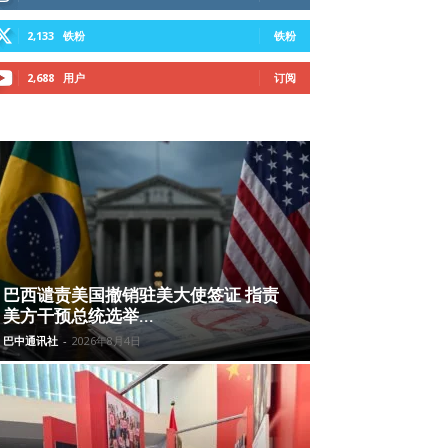
2,133
铁粉
铁粉
2,688
用户
订阅
巴西谴责美国撤销驻美大使签证 指责
美方干预总统选举...
巴中通讯社
-
2026年8月4日