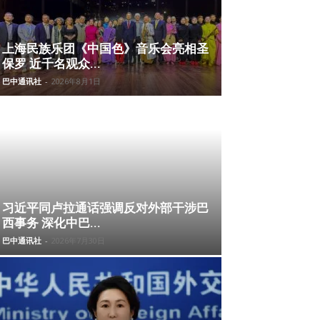
上海民族乐团《中国色》音乐会亮相圣
保罗 近千名观众...
巴中通讯社
-
2026年8月1日
习近平同卢拉通话强调反对外部干涉巴
西事务 深化中巴...
巴中通讯社
-
2026年7月30日