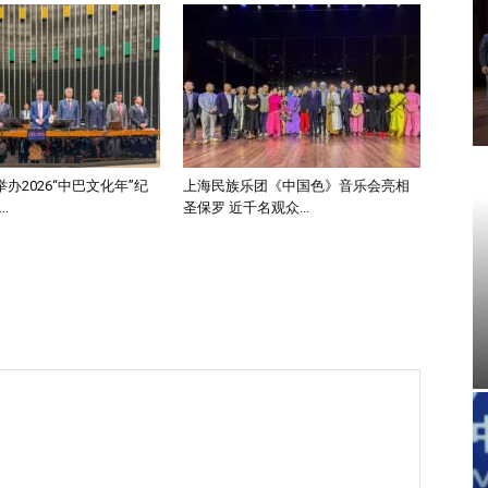
办2026“中巴文化年”纪
上海民族乐团《中国色》音乐会亮相
.
圣保罗 近千名观众...