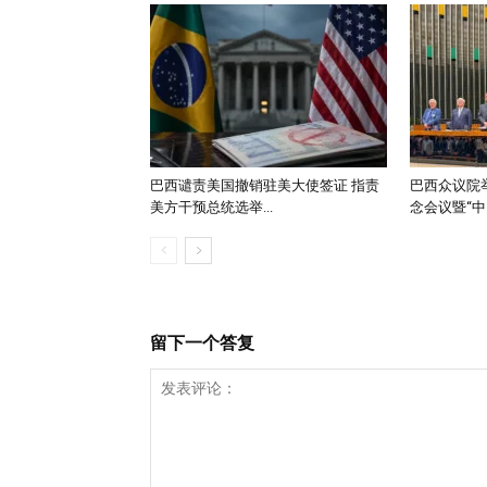
巴西谴责美国撤销驻美大使签证 指责
巴西众议院举
美方干预总统选举...
念会议暨“中..
留下一个答复