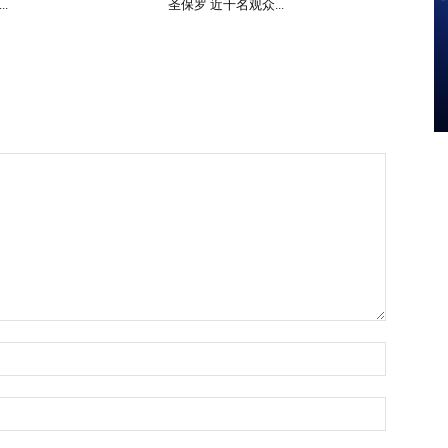
.
圣保罗 近千名观众...