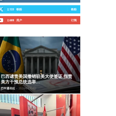
2,133
铁粉
铁粉
2,688
用户
订阅
巴西谴责美国撤销驻美大使签证 指责
美方干预总统选举...
巴中通讯社
-
2026年8月4日