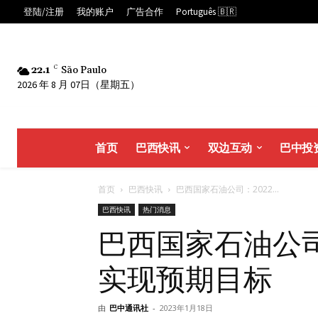
登陆/注册
我的账户
广告合作
Português 🇧🇷
22.1
C
São Paulo
2026 年 8 月 07日（星期五）
首页
巴西快讯
双边互动
巴中投
首页
巴西快讯
巴西国家石油公司：2022...
巴西快讯
热门消息
巴西国家石油公司
实现预期目标
由
巴中通讯社
-
2023年1月18日