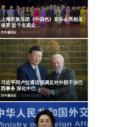
上海民族乐团《中国色》音乐会亮相圣
保罗 近千名观众...
巴中通讯社
-
2026年8月1日
习近平同卢拉通话强调反对外部干涉巴
西事务 深化中巴...
巴中通讯社
-
2026年7月30日