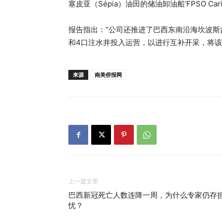
塞皮亚（Sépia）油田的储油卸油船‘FPSO Ca
报告指出：“公司还推进了巴西东南沿海坎波斯盆地（
和4口注水井投入运营，以进行互补开采，将该
来源
南美侨报网
上一篇文章
巴西新冠死亡人数连降一周，为什么专家仍存
忧？