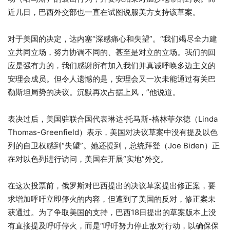
近几日，巴西外交部也一直在试图说服美方支持该草案。
对于美国的决定，达内塞“深感痛心和失望”。“我们竭尽全力建
立共同立场，努力协调不同的、甚至是对立的立场。我们的回
应是强有力的，我们感谢所有加入我们并真诚呼唤多边主义的
安理会成员。但令人遗憾的是，安理会又一次未能通过有关巴
勒斯坦局势的决议。沉默再次占据上风，”他说道。
表决过后，美国驻联合国代表琳达·托马斯-格林菲尔德（Linda
Thomas-Greenfield）表示，美国对决议草案中没有提及以色
列的自卫权感到“失望”。她还提到，总统拜登（Joe Biden）正
在对以色列进行访问，美国在开展“实地”外交。
在这次投票前，俄罗斯对巴西提出的决议草案提出修正案，要
求增加呼吁立即停火的内容，但遭到了美国的反对，修正案未
获通过。为了争取美国的支持，巴西18日提出的草案版本上没
有直接提及呼吁停火，而是“呼吁努力停止敌对行动，以确保保