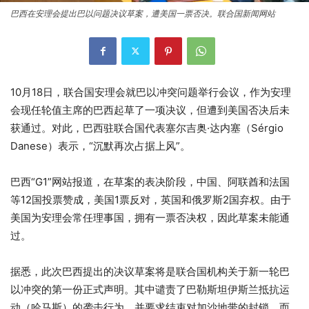
巴西在安理会提出巴以问题决议草案，遭美国一票否决。联合国新闻网站
10月18日，联合国安理会就巴以冲突问题举行会议，作为安理
会现任轮值主席的巴西起草了一项决议，但遭到美国否决后未
获通过。对此，巴西驻联合国代表塞尔吉奥·达内塞（Sérgio
Danese）表示，“沉默再次占据上风”。
巴西“G1”网站报道，在草案的表决阶段，中国、阿联酋和法国
等12国投票赞成，美国1票反对，英国和俄罗斯2国弃权。由于
美国为安理会常任理事国，拥有一票否决权，因此草案未能通
过。
据悉，此次巴西提出的决议草案将是联合国机构关于新一轮巴
以冲突的第一份正式声明。其中谴责了巴勒斯坦伊斯兰抵抗运
动（哈马斯）的袭击行为，并要求结束对加沙地带的封锁。而