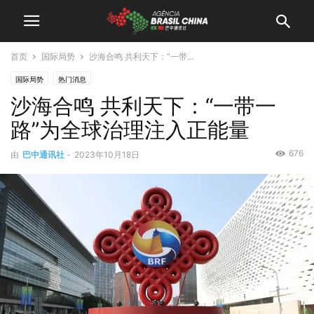
首页
国际局势
沙海合鸣 共利天下：“一带...
国际局势
热门消息
沙海合鸣 共利天下：“一带一
路”为全球治理注入正能量
676
由
巴中通讯社
-
2023年10月18日