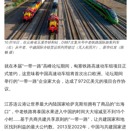
10月16日，在云南省玉溪市研和站，D887次复兴号中老铁路国际旅客列车
（右）从中老、中越国际冷链货运班列旁驶过（无人机照片）。新华社发（陈
畅 摄）
就在本届“一带一路”高峰论坛期间，匈塞铁路高速动车组项目正
式签约，这意味着中国高速动车组将首次出口欧洲。论坛期间
举行的“一带一路”企业家大会，达成了972亿美元的项目合作协
议。
江苏连云港让世界最大内陆国家哈萨克斯坦拥有了商品的“出海
口”，中老铁路将泰国水果进入中国的时间大大缩减至不到15个
小时……基于共商共建共享原则的“一带一路”，让共建国家和地
区找到利益的最大公约数。2013至2022年，中国与共建国家进