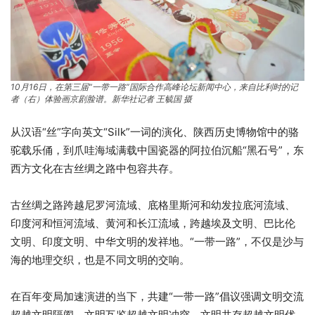
10月16日，在第三届“一带一路”国际合作高峰论坛新闻中心，来自比利时的记
者（右）体验画京剧脸谱。新华社记者 王毓国 摄
从汉语“丝”字向英文“Silk”一词的演化、陕西历史博物馆中的骆
驼载乐俑，到爪哇海域满载中国瓷器的阿拉伯沉船“黑石号”，东
西方文化在古丝绸之路中包容共存。
古丝绸之路跨越尼罗河流域、底格里斯河和幼发拉底河流域、
印度河和恒河流域、黄河和长江流域，跨越埃及文明、巴比伦
文明、印度文明、中华文明的发祥地。“一带一路”，不仅是沙与
海的地理交织，也是不同文明的交响。
在百年变局加速演进的当下，共建“一带一路”倡议强调文明交流
超越文明隔阂、文明互鉴超越文明冲突、文明共存超越文明优