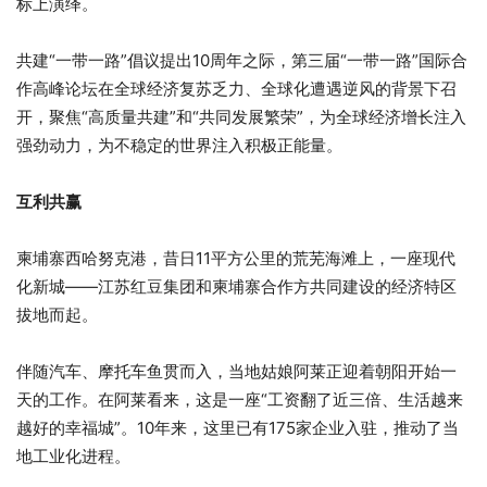
标上演绎。
共建“一带一路”倡议提出10周年之际，第三届“一带一路”国际合
作高峰论坛在全球经济复苏乏力、全球化遭遇逆风的背景下召
开，聚焦“高质量共建”和“共同发展繁荣”，为全球经济增长注入
强劲动力，为不稳定的世界注入积极正能量。
互利共赢
柬埔寨西哈努克港，昔日11平方公里的荒芜海滩上，一座现代
化新城——江苏红豆集团和柬埔寨合作方共同建设的经济特区
拔地而起。
伴随汽车、摩托车鱼贯而入，当地姑娘阿莱正迎着朝阳开始一
天的工作。在阿莱看来，这是一座“工资翻了近三倍、生活越来
越好的幸福城”。10年来，这里已有175家企业入驻，推动了当
地工业化进程。