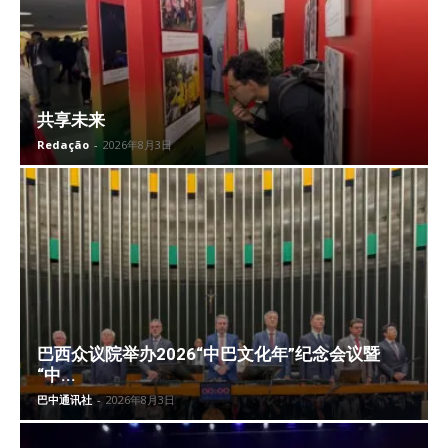
共享未来
Redação
-
2026年8月3日
巴西众议院举办2026“中巴文化年”纪念会议暨
“中...
巴中通讯社
-
2026年8月3日