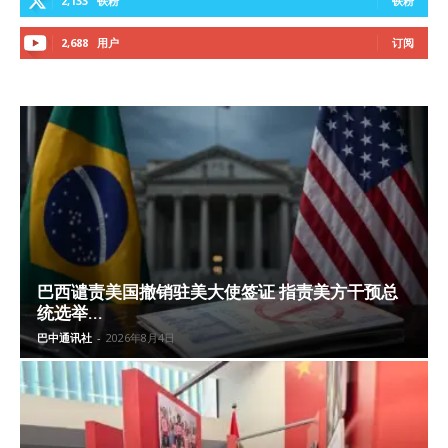
2,133
铁粉
铁粉
2,688
用户
订阅
巴西谴责美国撤销驻美大使签证 指责美方干预总
统选举...
巴中通讯社
-
2026年8月4日