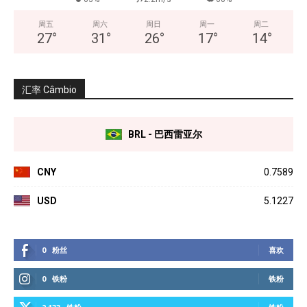
周五
周六
周日
周一
周二
27
°
31
°
26
°
17
°
14
°
汇率 Câmbio
BRL - 巴西雷亚尔
CNY
0.7589
USD
5.1227
0
粉丝
喜欢
0
铁粉
铁粉