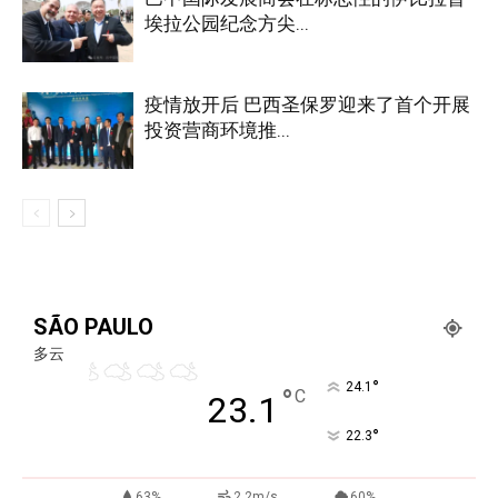
埃拉公园纪念方尖...
疫情放开后 巴西圣保罗迎来了首个开展
投资营商环境推...
SÃO PAULO
多云
°
24.1
°
C
23.1
°
22.3
63%
2.2m/s
60%