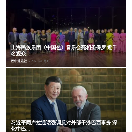
上海民族乐团《中国色》音乐会亮相圣保罗 近千
名观众...
巴中通讯社
-
2026年8月1日
习近平同卢拉通话强调反对外部干涉巴西事务 深
化中巴...