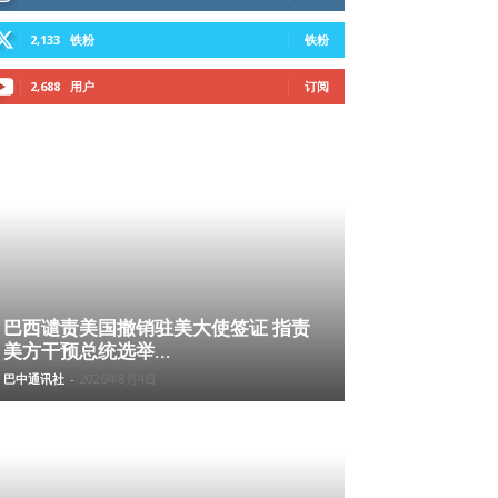
2,133
铁粉
铁粉
2,688
用户
订阅
巴西谴责美国撤销驻美大使签证 指责
美方干预总统选举...
巴中通讯社
-
2026年8月4日