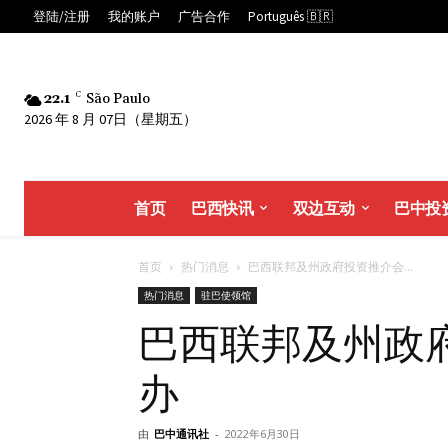
登陆/注册
我的账户
广告合作
Português 🇧🇷
22.1
C
São Paulo
2026 年 8 月 07日（星期五）
首页
巴西快讯
双边互动
巴中投
首页
热门消息
巴西联邦及州政府投资推介会...
热门消息
驻巴使领馆
巴西联邦及州政
办
由
巴中通讯社
-
2022年6月30日