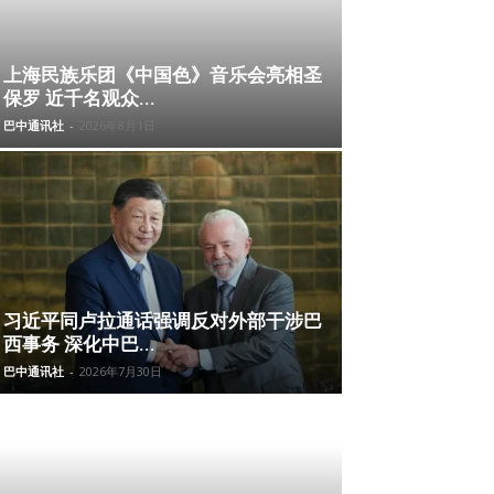
上海民族乐团《中国色》音乐会亮相圣
保罗 近千名观众...
巴中通讯社
-
2026年8月1日
习近平同卢拉通话强调反对外部干涉巴
西事务 深化中巴...
巴中通讯社
-
2026年7月30日