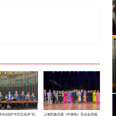
办2026“中巴文化年”纪
上海民族乐团《中国色》音乐会亮相