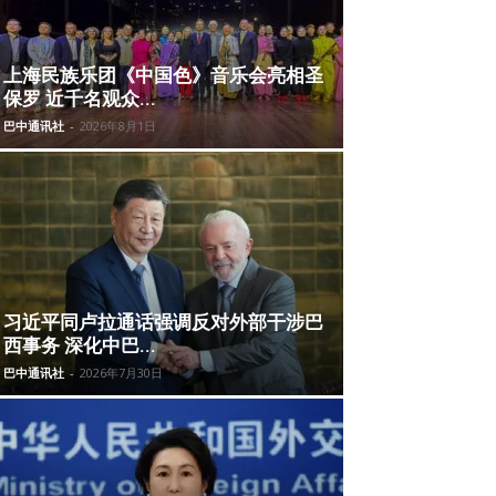
上海民族乐团《中国色》音乐会亮相圣
保罗 近千名观众...
巴中通讯社
-
2026年8月1日
习近平同卢拉通话强调反对外部干涉巴
西事务 深化中巴...
巴中通讯社
-
2026年7月30日