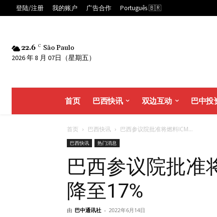
登陆/注册
我的账户
广告合作
Português 🇧🇷
22.6
C
São Paulo
2026 年 8 月 07日（星期五）
首页
巴西快讯
双边互动
巴中投
首页
巴西快讯
巴西参议院批准将燃料ICM...
巴西快讯
热门消息
巴西参议院批准将
降至17%
由
巴中通讯社
-
2022年6月14日