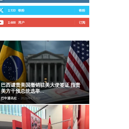
2,133
铁粉
铁粉
2,688
用户
订阅
巴西谴责美国撤销驻美大使签证 指责
美方干预总统选举...
巴中通讯社
-
2026年8月4日