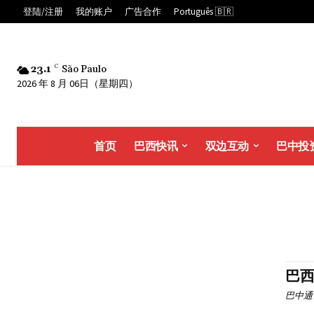
登陆/注册
我的账户
广告合作
Português 🇧🇷
23.1
C
São Paulo
2026 年 8 月 06日（星期四）
首页
巴西快讯
双边互动
巴中投
巴
巴中通