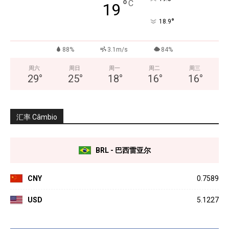
°
C
19
°
18.9
88%
3.1m/s
84%
周六
周日
周一
周二
周三
29
°
25
°
18
°
16
°
16
°
汇率 Câmbio
BRL - 巴西雷亚尔
CNY
0.7589
USD
5.1227