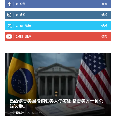
0
粉丝
喜欢
0
铁粉
铁粉
2,133
铁粉
铁粉
2,688
用户
订阅
巴西谴责美国撤销驻美大使签证 指责美方干预总
统选举...
巴中通讯社
-
2026年8月4日