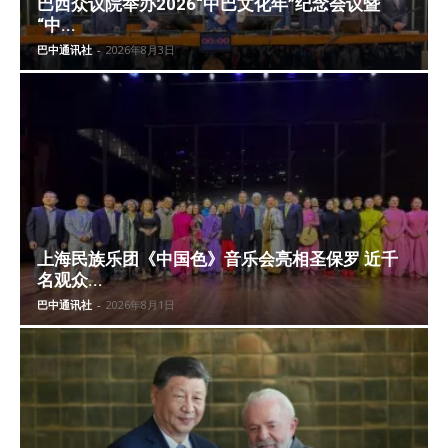
巴西众议院举办2026“中巴文化年”纪念会议暨
“中...
巴中通讯社
-
2026年8月3日
上海民族乐团《中国色》音乐会亮相圣保罗 近千
名观众...
巴中通讯社
-
2026年8月1日