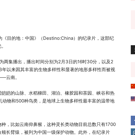
为《目的地：中国》（Destino:China）的纪录片，这部纪
光。
，分为两集播出，播出时间分别为2月3日的16时30分，以及2
03年以来因其丰富的生物多样性和显著的地形多样性而被视
——云南。
雪皑皑的山脉、水稻梯田、湖泊、橡胶园和茶园、峡谷和热
哺乳动物和500种鸟类，是地球上生物多样性最丰富的温带地
种，比如云南仰鼻猴，这种灵长类动物目前总数只有1700
白颊长臂猿，被列为中国一级保护动物。此外，在纪录片