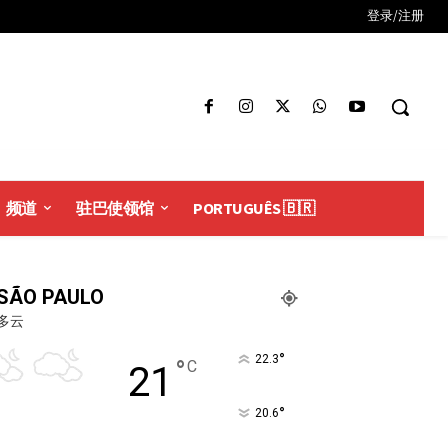
登录/注册
频道
驻巴使领馆
PORTUGUÊS 🇧🇷
SÃO PAULO
多云
°
22.3
°
C
21
°
20.6