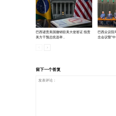
巴西谴责美国撤销驻美大使签证 指责
巴西众议院举
美方干预总统选举...
念会议暨“中..
留下一个答复