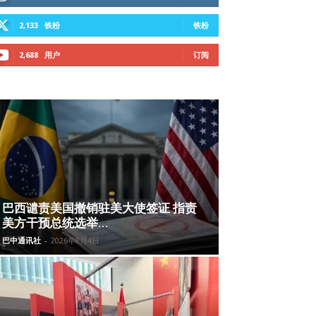
2,133
铁粉
铁粉
2,688
用户
订阅
巴西谴责美国撤销驻美大使签证 指责
美方干预总统选举...
巴中通讯社
-
2026年8月4日