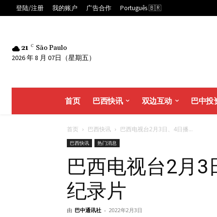
登陆/注册
我的账户
广告合作
Português 🇧🇷
21
C
São Paulo
2026 年 8 月 07日（星期五）
首页
巴西快讯
双边互动
巴中投
首页
巴西快讯
巴西电视台2月3日、4日播...
巴西快讯
热门消息
巴西电视台2月3
纪录片
由
巴中通讯社
-
2022年2月3日