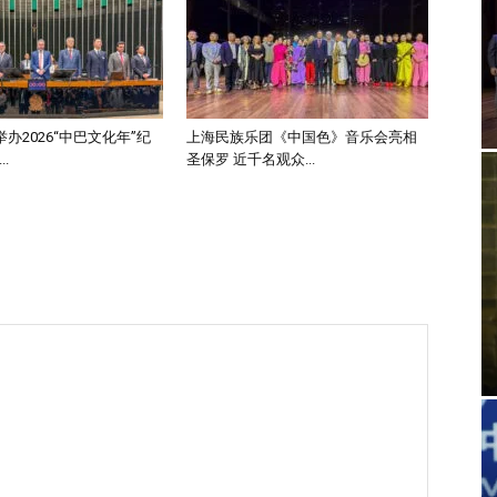
办2026“中巴文化年”纪
上海民族乐团《中国色》音乐会亮相
.
圣保罗 近千名观众...