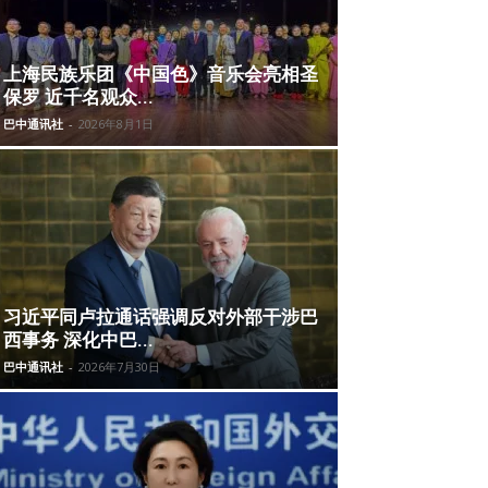
上海民族乐团《中国色》音乐会亮相圣
保罗 近千名观众...
巴中通讯社
-
2026年8月1日
习近平同卢拉通话强调反对外部干涉巴
西事务 深化中巴...
巴中通讯社
-
2026年7月30日