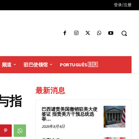
登录/注册
频道
驻巴使领馆
PORTUGUÊS 🇧🇷
最新消息
与指
巴西谴责美国撤销驻美大使
签证 指责美方干预总统选
举...
2026年8月4日