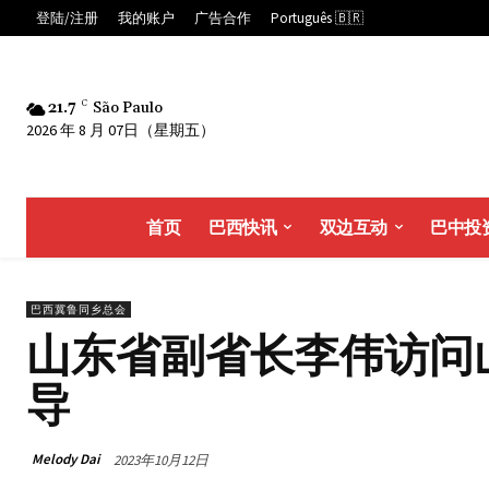
登陆/注册
我的账户
广告合作
Português 🇧🇷
21.7
C
São Paulo
2026 年 8 月 07日（星期五）
首页
巴西快讯
双边互动
巴中投
巴西冀鲁同乡总会
山东省副省长李伟访问
导
Melody Dai
2023年10月12日