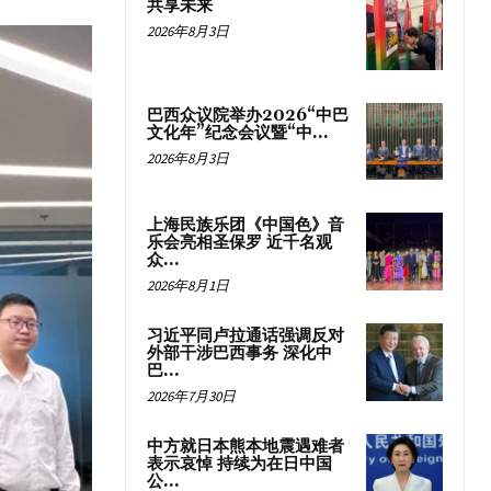
共享未来
2026年8月3日
巴西众议院举办2026“中巴
文化年”纪念会议暨“中...
2026年8月3日
上海民族乐团《中国色》音
乐会亮相圣保罗 近千名观
众...
2026年8月1日
习近平同卢拉通话强调反对
外部干涉巴西事务 深化中
巴...
2026年7月30日
中方就日本熊本地震遇难者
表示哀悼 持续为在日中国
公...