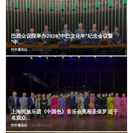
巴西众议院举办2026“中巴文化年”纪念会议暨
“中...
巴中通讯社
-
2026年8月3日
上海民族乐团《中国色》音乐会亮相圣保罗 近千
名观众...
巴中通讯社
-
2026年8月1日