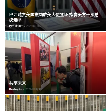
巴西谴责美国撤销驻美大使签证 指责美方干预总
统选举...
巴中通讯社
-
2026年8月4日
共享未来
Redação
-
2026年8月3日