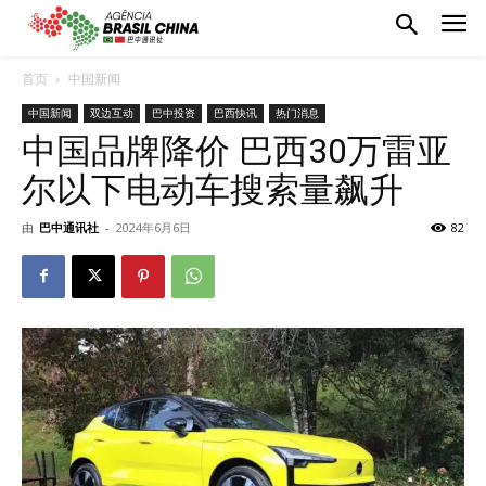
首页
中国新闻
中国新闻
双边互动
巴中投资
巴西快讯
热门消息
中国品牌降价 巴西30万雷亚
尔以下电动车搜索量飙升
由
巴中通讯社
-
2024年6月6日
82