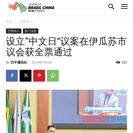
首页
巴西华人
巴西华人
热门消息
设立“中文日”议案在伊瓜苏市
议会获全票通过
由
巴中通讯社
-
2024年9月6日
333