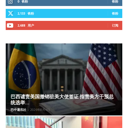
0
铁粉
铁粉
2,133
铁粉
铁粉
2,688
用户
订阅
巴西谴责美国撤销驻美大使签证 指责美方干预总
统选举...
巴中通讯社
-
2026年8月4日