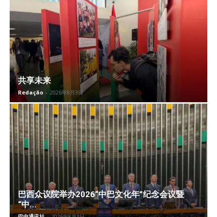
共享未来
Redação
-
2026年8月3日
巴西众议院举办2026“中巴文化年”纪念会议暨
“中...
巴中通讯社
-
2026年8月3日