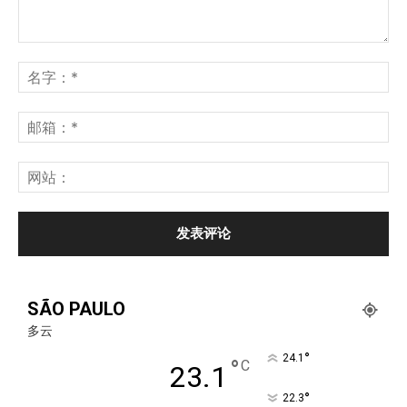
SÃO PAULO
多云
°
24.1
°
C
23.1
°
22.3