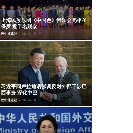
上海民族乐团《中国色》音乐会亮相圣
保罗 近千名观众...
巴中通讯社
-
2026年8月1日
习近平同卢拉通话强调反对外部干涉巴
西事务 深化中巴...
巴中通讯社
-
2026年7月30日