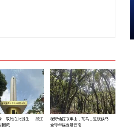
身，双胞在此诞生——墨江
秘野仙踪哀牢山，茶马古道观候鸟——
园藏...
全球华媒走进云南...