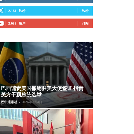
2,133
铁粉
铁粉
2,688
用户
订阅
巴西谴责美国撤销驻美大使签证 指责
美方干预总统选举...
巴中通讯社
-
2026年8月4日