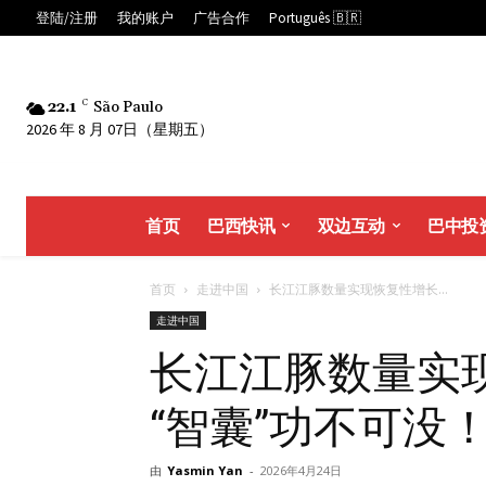
登陆/注册
我的账户
广告合作
Português 🇧🇷
22.1
C
São Paulo
2026 年 8 月 07日（星期五）
首页
巴西快讯
双边互动
巴中投
首页
走进中国
长江江豚数量实现恢复性增长...
走进中国
长江江豚数量实
“智囊”功不可没
由
Yasmin Yan
-
2026年4月24日