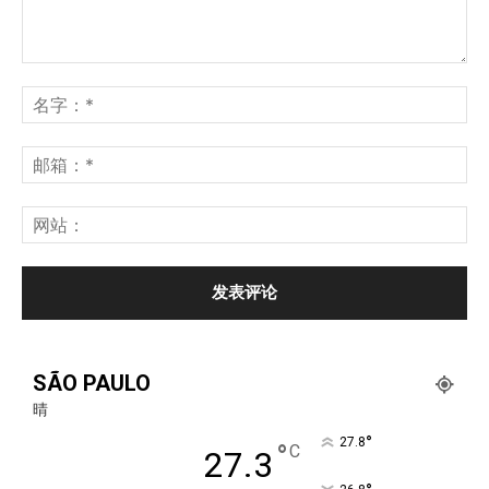
SÃO PAULO
晴
°
27.8
°
C
27.3