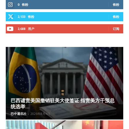
0
铁粉
铁粉
2,133
铁粉
铁粉
2,688
用户
订阅
巴西谴责美国撤销驻美大使签证 指责美方干预总
统选举...
巴中通讯社
-
2026年8月4日