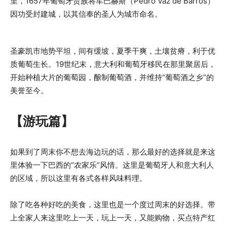
里，1657年葡萄牙贵族将军巴赫斯（Pedro Vaz de Barros）
因功受封建城，以其信奉的圣人为城市命名。
圣豪凯市地势平坦，间有缓坡，夏季干爽，土壤贫瘠，利于优
质葡萄生长。19世纪末，意大利和葡萄牙移民在那里聚居后，
开始种植大片的葡萄园，酿制葡萄酒，并维持“葡萄酒之乡”的
美誉至今。
【游玩篇】
如果到了周末你不想去海边玩的话，那么最好的选择就是来这
里体验一下巴西的“农家乐”风情。这里是葡萄牙人和意大利人
的区域，所以这里有各式各样风味料理。
除了吃各种好吃的美食，这里也是一个度过周末的好选择。带
上全家人来这里吃上一天，玩上一天，又能购物，买点特产红