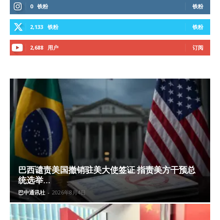
0
铁粉
铁粉
2,133
铁粉
铁粉
2,688
用户
订阅
巴西谴责美国撤销驻美大使签证 指责美方干预总
统选举...
巴中通讯社
-
2026年8月4日