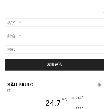
SÃO PAULO
晴
°
26.9
°
C
24.7
°
24.7