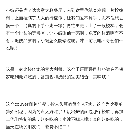
小编还品尝了这家意大利餐厅，来到这里你就会发现一片柠檬
树，上面挂满了大大的柠檬🍋，让我们爱不释手，忍不住想去
摘一个！（真的下手带走一颗）再往里走，上了一段楼梯，会
有一个排队的等候区，让小编眼前一亮啊，免费的红酒啊有不
有，随便品尝啊，小编怎么能错过呢。冲上前吼吼～等会怕什
么呢！
这是一家比较传统的意大利餐。这个千层面是目前小编在圣保
罗吃到最好吃的，番茄酱和奶酪的完美结合，美味哦！～
这个couver面包前餐，按人头算的每个人7块。这个为啥要单
独介绍呢，因为简直太好吃了！刚出炉的面包那个松软，再加
上他们特制的酱，超好吃的！小编不唬人哦！真的超好吃的，
当天在场的朋友们，都赞不绝口！