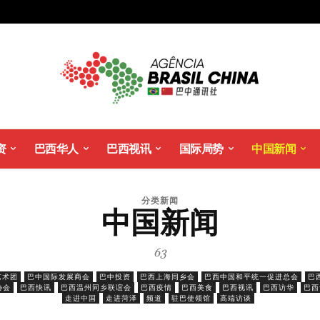
资
巴西华人
巴西视讯
国际局势
中国新闻
分类新闻
中国新闻
63
艺术团
巴中国际发展商会
巴中投资
巴西上海同乡会
巴西中国和平统一促进总会
巴
协会
巴西快讯
巴西温州同乡联谊会
巴西疫情
巴西美食
巴西视讯
巴西访华
巴西
走进中国
走进菏泽
频道
驻巴使领馆
高端访谈