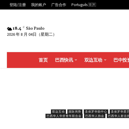
登陆/注册
我的账户
广告合作
Português 🇧🇷
18.4
C
São Paulo
2026 年 8 月 04日（星期二）
首页
巴西快讯
双边互动
巴中投
双边互动
国际局势
圣保罗华助中心
圣保罗华星
巴西华人华侨青年联合会
巴西华人协会
巴西华人射击