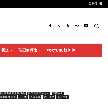
登录/注册
频道
驻巴使领馆
PORTUGUÊS 🇧🇷
西中国退役军人联谊会
巴西冀鲁同乡总会
巴西华人
青田同乡总会
无分类
活动视频
热门消息
走进中国