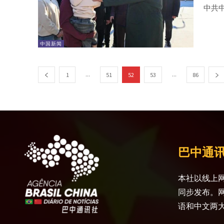
中共
中国新闻
...
...
1
51
52
53
86
巴中通
本社以线上网
同步发布。
语和中文两