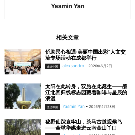
Yasmin Yan
相关文章
侨助民心相通·美丽中国出彩”人文交
流专场活动在成都举行
alexsandro
-
2026年6月2日
走进中国
太阳在此转身，双胞在此诞生——墨
江北回归线标志园藏着咖啡与星辰的
浪漫
Yasmin Yan
-
2026年4月28日
走进中国
秘野仙踪哀牢山，茶马古道观候鸟
——全球华媒走进云南金山丫口