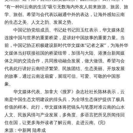
“有一种叫云南的生活”吸引无数海内外友人前来旅游、旅居、旅
学、旅创。希望与会代表以融通中外的表达，让海外感知云南
的生态之美、人文之韵、发展之势。
中国记协党组成员、书记处书记田玉红表示，华文媒体是
连接中国与世界的重要桥梁，是讲好中国故事的重要力量。当
前，中国记协正积极建设新时代华文媒体“记者之家”，为海外华
文媒体当好联接祖国的桥梁纽带，加强与大陆、港澳台新闻媒
体之间的交流合作，共同推动融合发展，做大做强。希望与会
代表此行讲好云南经济繁荣、民族团结、生态美丽、开放发展
的故事，通过云南这扇窗，展现可信、可爱、可敬的中国形
象。
华文媒体代表、加拿大《搜罗》杂志社社长陈林表示，云
南是中国生态文明建设的排头兵，为全球生态保护提供了极具
价值的样本。此行，华文媒体将把镜头与笔墨对准云南的山水
人文、民族风情与产业发展，多角度、多语言把所见所闻传回
住在国，让更多海外读者了解云南、走进云南。(完)
来源：中新网 陆希成