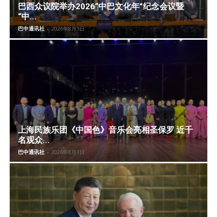
巴西众议院举办2026“中巴文化年”纪念会议暨
“中...
巴中通讯社
-
2026年8月3日
上海民族乐团《中国色》音乐会亮相圣保罗 近千
名观众...
巴中通讯社
-
2026年8月1日