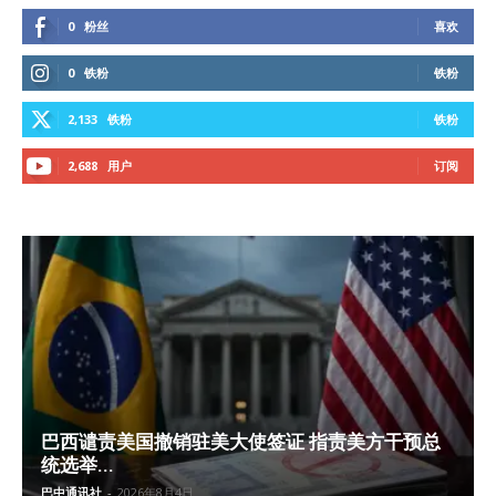
0
粉丝
喜欢
0
铁粉
铁粉
2,133
铁粉
铁粉
2,688
用户
订阅
巴西谴责美国撤销驻美大使签证 指责美方干预总
统选举...
巴中通讯社
-
2026年8月4日