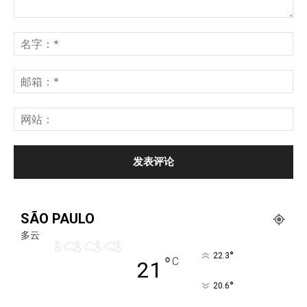
SÃO PAULO
多云
°
22.3
°
C
21
°
20.6