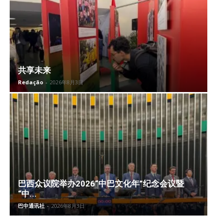
共享未来
Redação
-
2026年8月3日
巴西众议院举办2026“中巴文化年”纪念会议暨
“中...
巴中通讯社
-
2026年8月3日