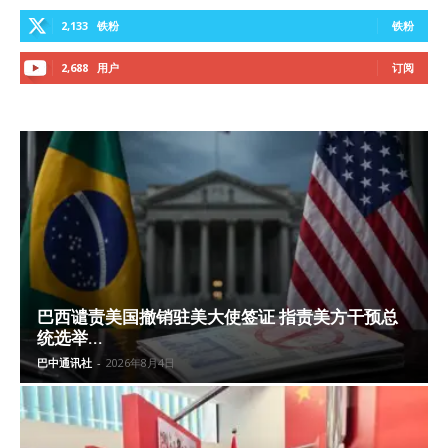
2,133
铁粉
铁粉
2,688
用户
订阅
巴西谴责美国撤销驻美大使签证 指责美方干预总
统选举...
巴中通讯社
-
2026年8月4日