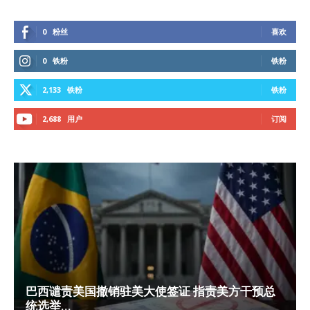
0
粉丝
喜欢
0
铁粉
铁粉
2,133
铁粉
铁粉
2,688
用户
订阅
巴西谴责美国撤销驻美大使签证 指责美方干预总
统选举...