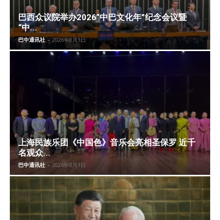
巴西众议院举办2026“中巴文化年”纪念会议暨
“中...
巴中通讯社
-
2026年8月3日
上海民族乐团《中国色》音乐会亮相圣保罗 近千
名观众...
巴中通讯社
-
2026年8月1日