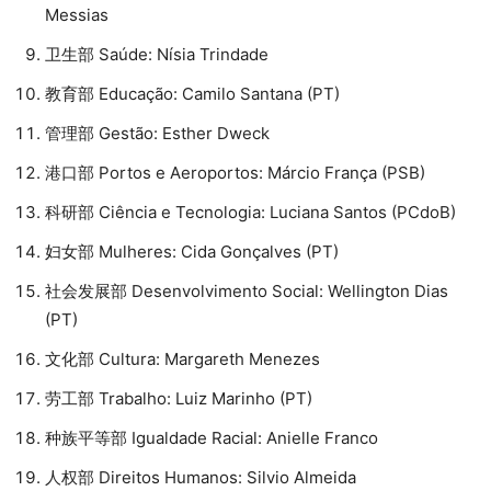
Messias
卫生部 Saúde: Nísia Trindade
教育部 Educação: Camilo Santana (PT)
管理部 Gestão: Esther Dweck
港口部 Portos e Aeroportos: Márcio França (PSB)
科研部 Ciência e Tecnologia: Luciana Santos (PCdoB)
妇女部 Mulheres: Cida Gonçalves (PT)
社会发展部 Desenvolvimento Social: Wellington Dias
(PT)
文化部 Cultura: Margareth Menezes
劳工部 Trabalho: Luiz Marinho (PT)
种族平等部 Igualdade Racial: Anielle Franco
人权部 Direitos Humanos: Silvio Almeida