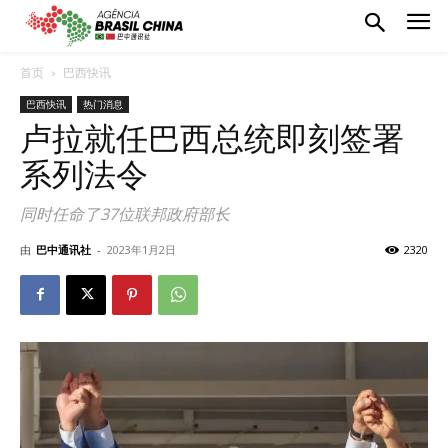
首页
巴西快讯
巴西快讯
热门消息
卢拉就任巴西总统即刻签署
系列法令
同时任命了37位联邦政府部长
由
巴中通讯社
-
2023年1月2日
2320