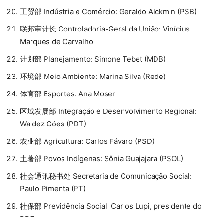
工贸部 Indústria e Comércio: Geraldo Alckmin (PSB)
联邦审计长 Controladoria-Geral da União: Vinícius
Marques de Carvalho
计划部 Planejamento: Simone Tebet (MDB)
环境部 Meio Ambiente: Marina Silva (Rede)
体育部 Esportes: Ana Moser
区域发展部 Integração e Desenvolvimento Regional:
Waldez Góes (PDT)
农业部 Agricultura: Carlos Fávaro (PSD)
土著部 Povos Indígenas: Sônia Guajajara (PSOL)
社会通讯秘书处 Secretaria de Comunicação Social:
Paulo Pimenta (PT)
社保部 Previdência Social: Carlos Lupi, presidente do