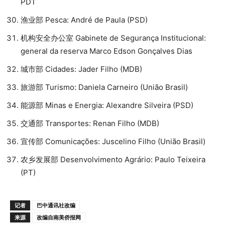
PDT
渔业部 Pesca: André de Paula (PSD)
机构安全办公室 Gabinete de Segurança Institucional:
general da reserva Marco Edson Gonçalves Dias
城市部 Cidades: Jader Filho (MDB)
旅游部 Turismo: Daniela Carneiro (União Brasil)
能源部 Minas e Energia: Alexandre Silveira (PSD)
交通部 Transportes: Renan Filho (MDB)
宣传部 Comunicações: Juscelino Filho (União Brasil)
农乡发展部 Desenvolvimento Agrário: Paulo Teixeira
(PT)
记者
巴中通讯社改编
来源
改编自南美侨报网