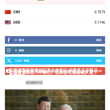
CNY
0.7573
USD
5.1146
0
粉丝
喜欢
0
铁粉
铁粉
2,133
铁粉
铁粉
巴西谴责美国撤销驻美大使签证 指责美方干预总
2,688
用户
订阅
巴西众议院举办2026“中巴文化年”纪念会议暨
上海民族乐团《中国色》音乐会亮相圣保罗 近千
统选举...
共享未来
“中...
名观众...
巴中通讯社
-
2026年8月4日
Redação
-
2026年8月3日
巴中通讯社
-
2026年8月3日
巴中通讯社
-
2026年8月1日