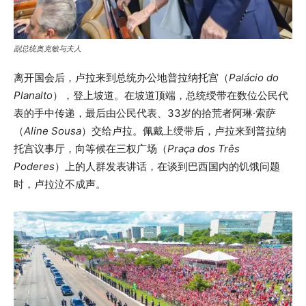
副总统奥克敏与夫人
离开国会后，卢拉来到总统办公地普拉纳托宫（
Palácio do
Planalto
），登上坡道。在坡道顶端，总统绶带在数位公民代
表的手中传递，最后由公民代表、33岁的拾荒者阿琳·索萨
（
Aline Sousa
）交给卢拉。佩戴上绶带后，卢拉来到普拉纳
托宫议事厅，向等候在三权广场（
Praça dos Três
Poderes
）上的人群发表讲话，在谈到巴西国内的饥饿问题
时，卢拉泣不成声。