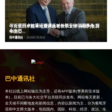
习近平同卢拉通话强调反对外部干涉巴西事务 深
中方就日本熊本地震遇难者表示哀悼 持续为在日
化中巴...
中国公...
巴中通讯社
-
2026年7月30日
巴中通讯社
-
2026年7月30日
巴中通讯社
本社以线上网站输出为主导，还有APP版本(苹果和安卓版
本)，目前已与各大社交平台关联同步发布。网站每天更新，
全天候不间断地发布新闻信息，内容以新闻为主，分为葡萄牙
语和中文两大版本，包括国内、国际、科技、经济、政治、生