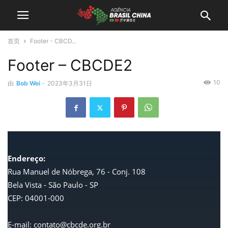
首页
Footer - CBCD...
Footer – CBCDE2
10
由
Bob Wei
-
2023年3月31日
Endereço:
Rua Manuel de Nóbrega, 76 - Conj. 108
Bela Vista - São Paulo - SP
CEP: 04001-000
E-mail: contato@cbcde.org.br