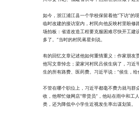
如今，浙江浦江县一个学校保留着他“下访”的
临时改建的接访室内，村民向他反映村里盼修
场拍板：省道改造工程要克服困难尽快开工建
多了。”当时的村民蒋星剑说。
有的回忆文章记述他如何重情重义：作家朋友
他写文章悼念；梁家河村民吕侯生病了，习近
生的所有路费、医药费。习近平说：“侯生，给
不管在哪个职位上，习近平都毫不费力就与群
收，他帮忙做网店“带货员”，他站在雨中和工
类，还为降低中小学生近视发生率出谋划策。