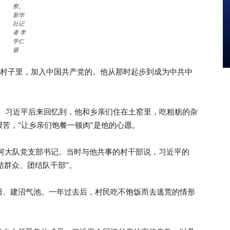
察。
新华
社记
者 李
学仁
摄
个村子里，加入中国共产党的。他从那时起步到成为中共中
插队。习近平后来回忆到，他和乡亲们住在土窑里，吃粗粝的杂
苦，“让乡亲们饱餐一顿肉”是他的心愿。
家河大队党支部书记。当时与他共事的村干部说，习近平的
结群众、团结队干部”。
田、建沼气池。一年过去后，村民吃不饱饭而去逃荒的情形