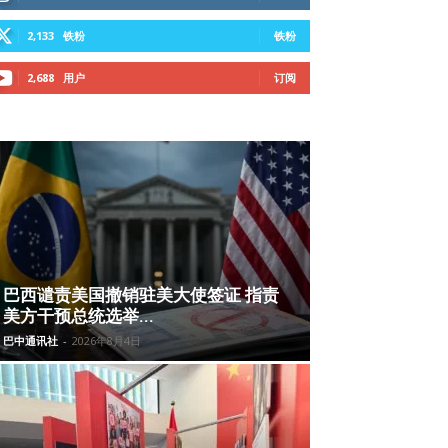
2,133
铁粉
铁粉
2,688
用户
订阅
巴西谴责美国撤销驻美大使签证 指责
美方干预总统选举...
巴中通讯社
-
2026年8月4日