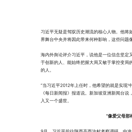
习近平无疑是驾驭历史潮流的核心人物。他将
界舞台中央并将因此带来何种影响，这些问题
海内外舆论评介习近平，说他是一位信念坚定
于创新的人、能始终把握大局又敏于掌控变局
的人。
“当习近平2012年上任时，他希望的就是实现
《每日新闻报》报道说。新加坡亚洲新闻台说
入又一个盛世。
“像爱父母那
9月，习近平前往陕西高西沟村考察调研。中