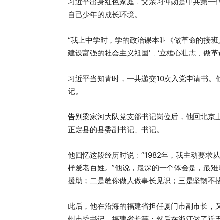
习近平出身红色家庭，父亲习仲勋是中共第一
自己少年的成长环境。
“我上中学时，学的政治课本叫《做革命的接班
建设富强的社会主义祖国’，‘立雄心壮志，做革
习近平当知青时，一共递交10次入党申请书。
记。
告别梁家河大队党支部书记岗位后，他回北京
正定县的县委副书记、书记。
他回忆这段经历时说：“1982年，我主动要
样爱老百姓。”他说，最深的一个体会是，最
援助；二是教你做人做事长见识；三是坚韧不
此后，他在沿海的福建省担任厦门市副市长，
州市委书记、福建省长等；然后在浙江做了近