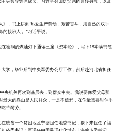
代中央领导集体成员。习近平会回忆父亲的言传身教，以及
人》，书上讲到‘热爱生产劳动，艰苦奋斗，用自己的双手
命的接班人’。”习近平说。
他在窑洞的煤油灯下通读三遍《资本论》，写下18本读书笔
上大学，毕业后到中央军委办公厅工作，然后赴河北省担任
求从中央机关再次到基层去，到群众中去。我说要像爱父母那
难时最大的靠山是人民群众，一是不信邪，在你最需要时伸手
拔吃苦耐劳。
又在该省一个贫困地区宁德担任地委书记，接下来担任了福
五年省委书记；再调任中国最现代化城市上海的市委书记。