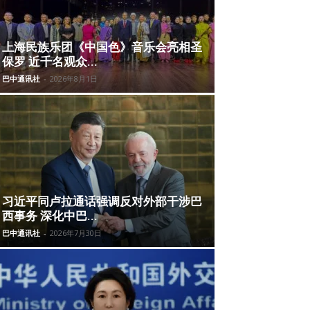
上海民族乐团《中国色》音乐会亮相圣
保罗 近千名观众...
巴中通讯社
-
2026年8月1日
习近平同卢拉通话强调反对外部干涉巴
西事务 深化中巴...
巴中通讯社
-
2026年7月30日