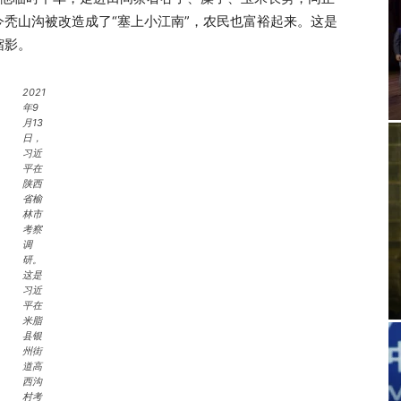
秃山沟被改造成了“塞上小江南”，农民也富裕起来。这是
缩影。
2021
年9
月13
日，
习近
平在
陕西
省榆
林市
考察
调
研。
这是
习近
平在
米脂
县银
州街
道高
西沟
村考