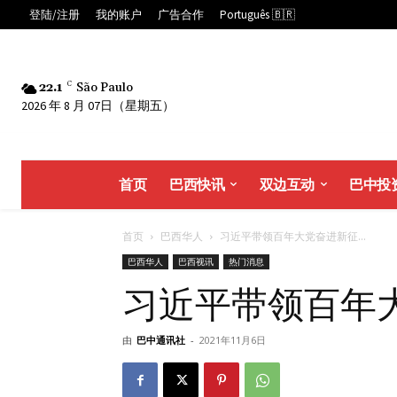
登陆/注册
我的账户
广告合作
Português 🇧🇷
22.1
C
São Paulo
2026 年 8 月 07日（星期五）
首页
巴西快讯
双边互动
巴中投
首页
巴西华人
习近平带领百年大党奋进新征...
巴西华人
巴西视讯
热门消息
习近平带领百年
由
巴中通讯社
-
2021年11月6日