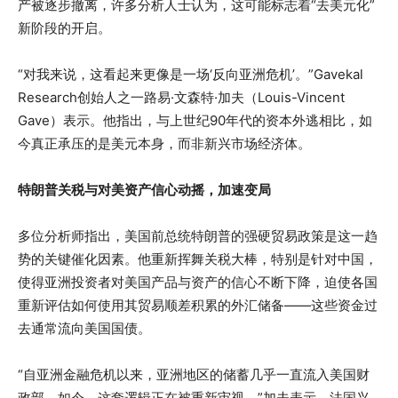
产被逐步撤离，许多分析人士认为，这可能标志着“去美元化”
新阶段的开启。
“对我来说，这看起来更像是一场‘反向亚洲危机’。”Gavekal
Research创始人之一路易·文森特·加夫（Louis-Vincent
Gave）表示。他指出，与上世纪90年代的资本外逃相比，如
今真正承压的是美元本身，而非新兴市场经济体。
特朗普关税与对美资产信心动摇，加速变局
多位分析师指出，美国前总统特朗普的强硬贸易政策是这一趋
势的关键催化因素。他重新挥舞关税大棒，特别是针对中国，
使得亚洲投资者对美国产品与资产的信心不断下降，迫使各国
重新评估如何使用其贸易顺差积累的外汇储备——这些资金过
去通常流向美国国债。
“自亚洲金融危机以来，亚洲地区的储蓄几乎一直流入美国财
政部。如今，这套逻辑正在被重新审视。”加夫表示。法国兴