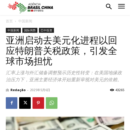
首页
中国新闻
中国新闻
国际局势
巴中投资
亚洲启动去美元化进程以回
应特朗普关税政策，引发全
球市场担忧
汇率上涨与外汇储备调整预示历史性转变：在美国地缘政
治压力下，亚洲主要经济体开始重新审视对美元的依赖。
由
Redação
-
2025年5月6日
43265