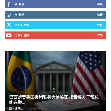
0
粉丝
喜欢
0
铁粉
铁粉
2,133
铁粉
铁粉
2,688
用户
订阅
巴西谴责美国撤销驻美大使签证 指责美方干预总
统选举...
巴中通讯社
-
2026年8月4日