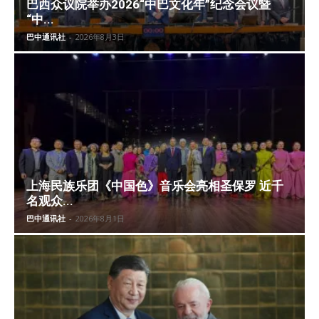
巴西众议院举办2026“中巴文化年”纪念会议暨
“中...
巴中通讯社
-
2026年8月3日
上海民族乐团《中国色》音乐会亮相圣保罗 近千
名观众...
巴中通讯社
-
2026年8月1日