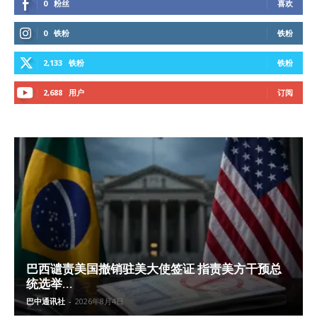
0
粉丝
喜欢
0
铁粉
铁粉
2,133
铁粉
铁粉
2,688
用户
订阅
巴西谴责美国撤销驻美大使签证 指责美方干预总
统选举...
巴中通讯社
-
2026年8月4日