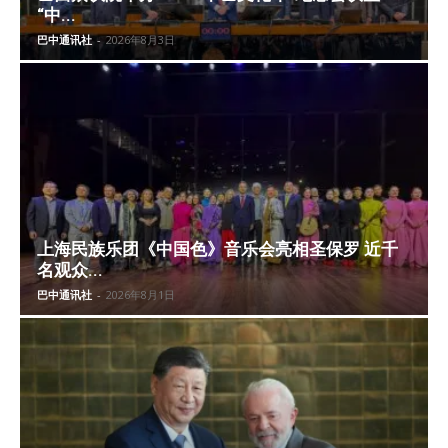
“中...
巴中通讯社
-
2026年8月3日
上海民族乐团《中国色》音乐会亮相圣保罗 近千
名观众...
巴中通讯社
-
2026年8月1日