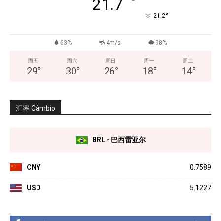
°
21.7
°
21.2
63%
4m/s
98%
周五
周六
周日
周一
周二
29
°
30
°
26
°
18
°
14
°
汇率 Câmbio
BRL - 巴西雷亚尔
CNY
0.7589
USD
5.1227