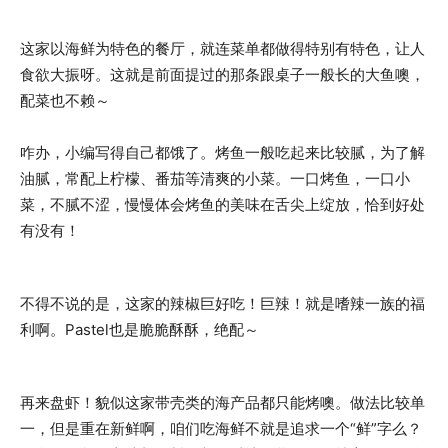
这家以海鲜为特色的餐厅，就连菜单都做得特别有特色，让人
食欲大振呀。这就是前面提过的那条跟桌子一般长的大鱼噢，
配菜也不赖～
咋办，小编写得自己都饿了。烤鱼一般吃起来比较腻，为了解
油腻，常配上柠檬、番茄等清爽的小菜。一口烤鱼，一口小
菜，不腻不涩，慢慢体会烤鱼的美味在舌尖上绽放，恰到好处
有没有！
不得不说的是，这家的辣椒巨好吃！巨辣！就是嗜辣一族的福
利啊。Pastel也是脆脆酥酥，绝配～
再来盘虾！貌似这家带壳类的海产品都只能烤噢。做法比较单
一，但是重在新鲜啊，咱们吃海鲜不就是追求一个“鲜”字么？