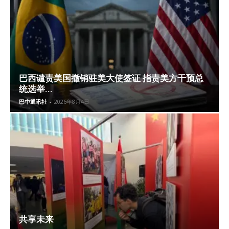
巴西谴责美国撤销驻美大使签证 指责美方干预总
统选举...
巴中通讯社
-
2026年8月4日
共享未来