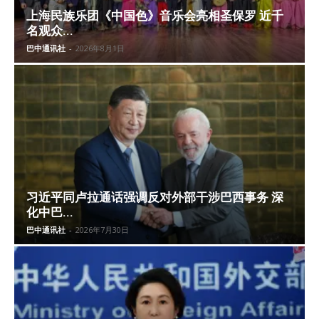
上海民族乐团《中国色》音乐会亮相圣保罗 近千
名观众...
巴中通讯社
-
2026年8月1日
习近平同卢拉通话强调反对外部干涉巴西事务 深
化中巴...
巴中通讯社
-
2026年7月30日