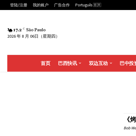
登陆/注册
我的账户
广告合作
Português 🇧🇷
17.2
C
São Paulo
2026 年 8 月 06日（星期四）
首页
巴西快讯
双边互动
巴中投
《烤
Bob We