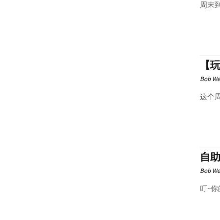
周末
【玩
Bob We
这个周
自助
Bob We
叮~你