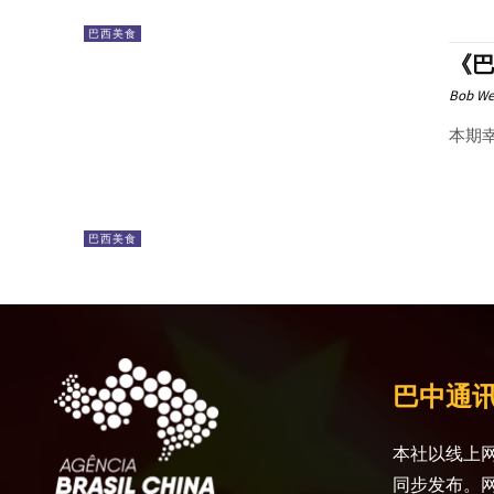
巴西美食
《巴
Bob We
本期幸
巴西美食
巴中通
本社以线上网
同步发布。