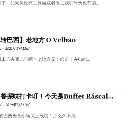
到了，如果你没有去旅游或者没去我们昨天推荐的...
转巴西】老地方 O Velhão
i
-
2021年5月13日
末咱去哪儿吃啊？老地方见！哈哈！在Cant...
餐探味打卡叮！今天是Buffet Ráscal...
i
-
2019年5月11日
的巴西美食小编又上线啦！那么久不见...